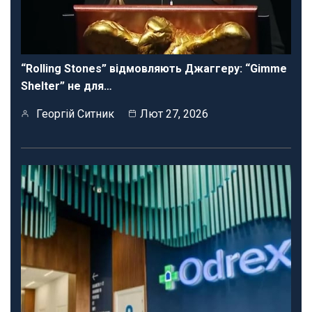
“Rolling Stones” відмовляють Джаггеру: “Gimme
Shelter” не для…
Георгій Ситник
Лют 27, 2026