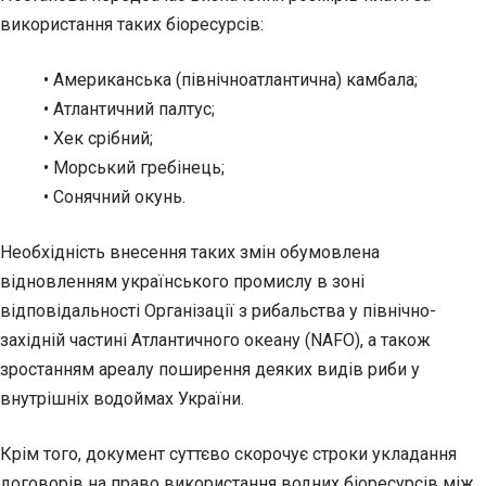
використання таких біоресурсів:
• Американська (північноатлантична) камбала;
• Атлантичний палтус;
• Хек срібний;
• Морський гребінець;
• Сонячний окунь.
Необхідність внесення таких змін обумовлена
відновленням українського промислу в зоні
відповідальності Організації з рибальства у північно-
західній частині Атлантичного океану (NAFO), а також
зростанням ареалу поширення деяких видів риби у
внутрішніх водоймах України.
Крім того, документ суттєво скорочує строки укладання
договорів на право використання водних біоресурсів між