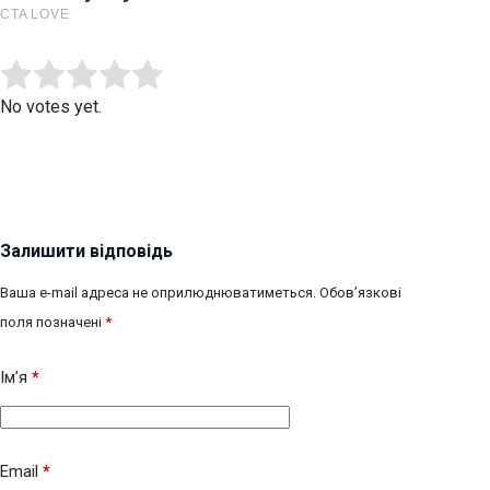
Submit Rating
Rate this item:
No votes yet.
Залишити відповідь
Ваша e-mail адреса не оприлюднюватиметься.
Обов’язкові
поля позначені
*
Ім’я
*
Email
*