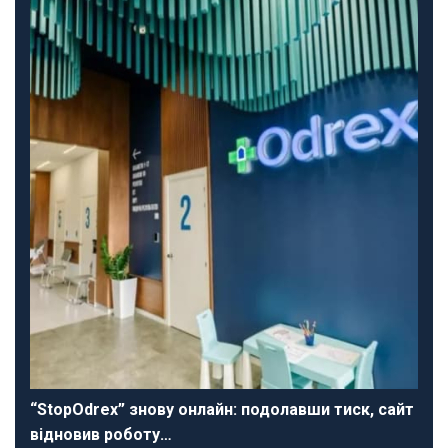
“StopOdrex” знову онлайн: подолавши тиск, сайт
відновив роботу…