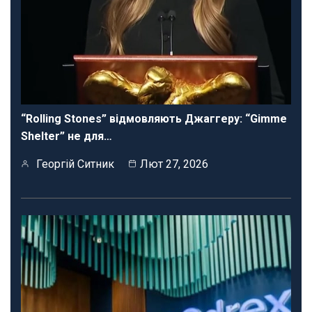
“Rolling Stones” відмовляють Джаггеру: “Gimme
Shelter” не для…
Георгій Ситник
Лют 27, 2026