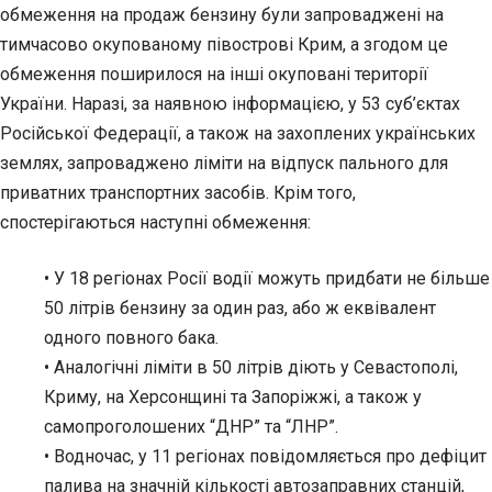
обмеження на продаж бензину були запроваджені на
тимчасово окупованому півострові Крим, а згодом це
обмеження поширилося на інші окуповані території
України. Наразі, за наявною інформацією, у 53 суб’єктах
Російської Федерації, а також на захоплених українських
землях, запроваджено ліміти на відпуск пального для
приватних транспортних засобів. Крім того,
спостерігаються наступні обмеження:
• У 18 регіонах Росії водії можуть придбати не більше
50 літрів бензину за один раз, або ж еквівалент
одного повного бака.
• Аналогічні ліміти в 50 літрів діють у Севастополі,
Криму, на Херсонщині та Запоріжжі, а також у
самопроголошених “ДНР” та “ЛНР”.
• Водночас, у 11 регіонах повідомляється про дефіцит
палива на значній кількості автозаправних станцій,