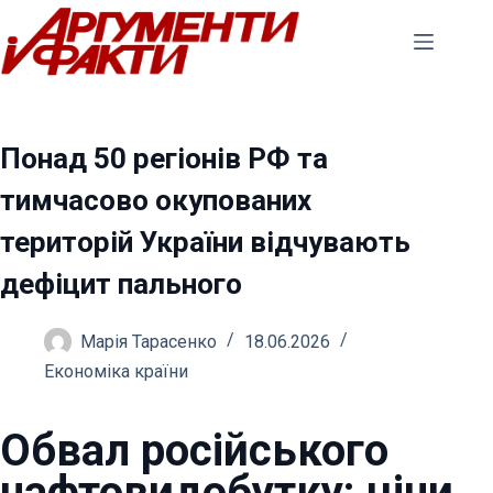
Перейти
до
вмісту
Понад 50 регіонів РФ та
тимчасово окупованих
територій України відчувають
дефіцит пального
Марія Тарасенко
18.06.2026
Економіка країни
Обвал російського
нафтовидобутку: ціни