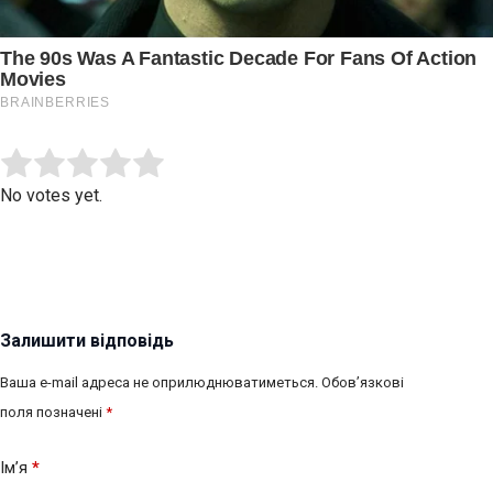
Submit Rating
Rate this item:
No votes yet.
Залишити відповідь
Ваша e-mail адреса не оприлюднюватиметься.
Обов’язкові
поля позначені
*
Ім’я
*