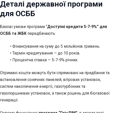
Деталі державної програми
для ОСББ
Базові умови програми “
Доступні кредити 5-7-9%” для
ОСББ та ЖБК
передбачають:
• Фінансування на суму до 5 мільйонів гривень.
• Термін кредитування — до 10 років.
• Процентна ставка — 5-7-9% річних.
Отримані кошти можуть бути спрямовані на придбання та
встановлення сонячних панелей, вітрових установок,
систем накопичення енергії, газотурбінних та
газопоршневих установок, а також рішень для біогазової
генерації.
Окремо функціонує
програма “ГрінДІМ”
, в межах якої