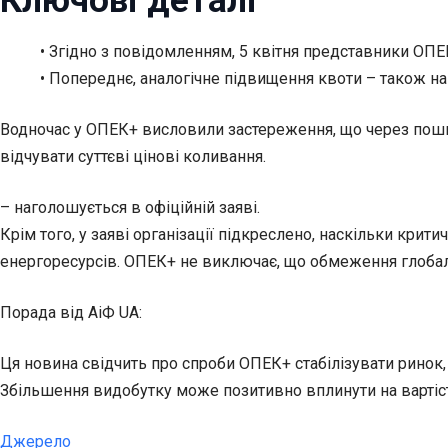
Ключові деталі
• Згідно з повідомленням, 5 квітня представники ОПЕ
• Попереднє, аналогічне підвищення квоти – також на
Водночас у ОПЕК+ висловили застереження, що через пошко
відчувати суттєві цінові коливання.
– наголошується в офіційній заяві.
Крім того, у заяві організації підкреслено, наскільки кр
енергоресурсів. ОПЕК+ не виключає, що обмеження глобал
Порада від АіФ UA:
Ця новина свідчить про спроби ОПЕК+ стабілізувати ринок, 
Збільшення видобутку може позитивно вплинути на вартіст
Джерело