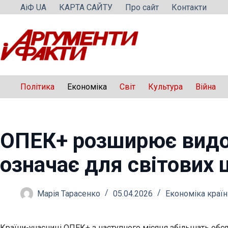
Перейти
АіФ UA
КАРТА САЙТУ
Про сайт
Контакти
до
вмісту
Політика
Економіка
Світ
Культура
Війна
ОПЕК+ розширює видо
означає для світових ц
Марія Тарасенко
05.04.2026
Економіка країн
Країни-учасниці ОПЕК+ з наступного місяця збільшать обся