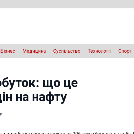
Бізнес
Медицина
Суспільство
Технології
Спорт
буток: що це
ін на нафту
и
ги видобутку чорного золота на 206 тисяч барелів на добу