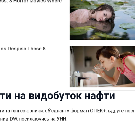
ти на видобуток нафти
ти та їхні союзники, об’єднані у форматі ОПЕК+, вдруге по
днив DW, посилаючись на
УНН.