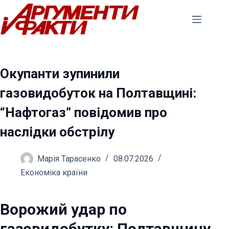
Перейти
до
вмісту
Окупанти зупинили
газовидобуток на Полтавщині:
“Нафтогаз” повідомив про
наслідки обстрілу
Марія Тарасенко
08.07.2026
Економіка країни
Ворожий удар по
газовидобутку: Полтавщину