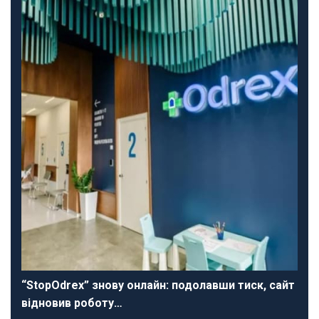
“StopOdrex” знову онлайн: подолавши тиск, сайт
відновив роботу…