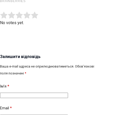
Submit Rating
Rate this item:
No votes yet.
Залишити відповідь
Ваша e-mail адреса не оприлюднюватиметься.
Обов’язкові
поля позначені
*
Ім’я
*
Email
*