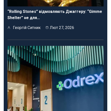
“Rolling Stones” відмовляють Джаггеру: “Gimme
Shelter” не для…
Георгій Ситник
Лют 27, 2026