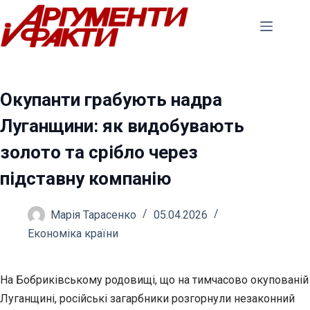
Перейти
до
вмісту
Окупанти грабують надра
Луганщини: як видобувають
золото та срібло через
підставну компанію
Марія Тарасенко
05.04.2026
Економіка країни
На Бобриківському родовищі, що на тимчасово окупованій
Луганщині, російські загарбники розгорнули незаконний