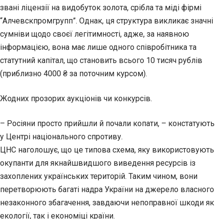
звані ліцензії на видобуток золота, срібла та міді фірмі
“Алчевскпромгрупп”. Однак, ця структура викликає значні
сумніви щодо своєї легітимності, адже, за наявною
інформацією, вона має лише одного співробітника та
статутний капітал, що становить всього 10 тисяч рублів
(приблизно 4000 ₴ за поточним курсом).
Жодних прозорих аукціонів чи конкурсів.
– Росіяни просто прийшли й почали копати, – констатують
у Центрі національного спротиву.
ЦНС наголошує, що це типова схема, яку використовують
окупанти для якнайшвидшого виведення ресурсів із
захоплених українських територій. Таким чином, вони
перетворюють багаті надра України на джерело власного
незаконного збагачення, завдаючи непоправної шкоди як
екології, так і економіці країни.