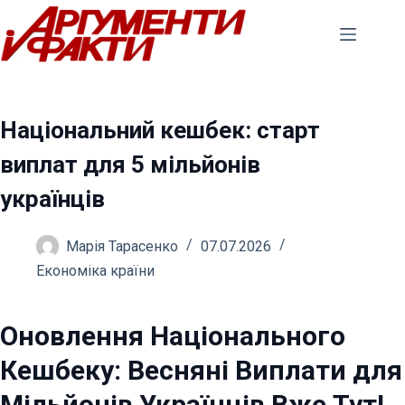
Перейти
до
вмісту
Національний кешбек: старт
виплат для 5 мільйонів
українців
Марія Тарасенко
07.07.2026
Економіка країни
Оновлення Національного
Кешбеку: Весняні Виплати для
Мільйонів Українців Вже Тут!