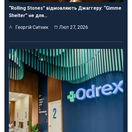
“Rolling Stones” відмовляють Джаггеру: “Gimme
Shelter” не для…
Георгій Ситник
Лют 27, 2026