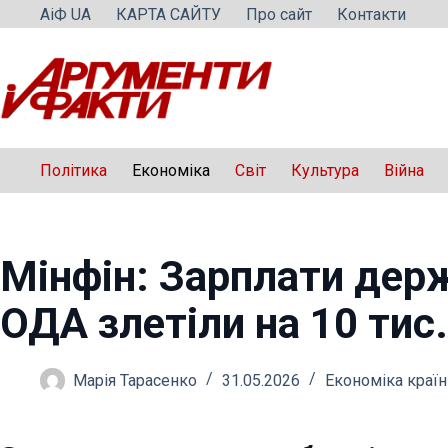
Перейти
АіФ UA
КАРТА САЙТУ
Про сайт
Контакти
до
вмісту
Політика
Економіка
Світ
Культура
Війна
Мінфін: Зарплати дер
ОДА злетіли на 10 тис.
Марія Тарасенко
31.05.2026
Економіка країн