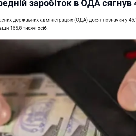
дній заробіток в ОДА сягнув 45
бласних державних
адміністраціях (ОДА) досяг позначки у 45,
и 165,8 тисячі осіб.