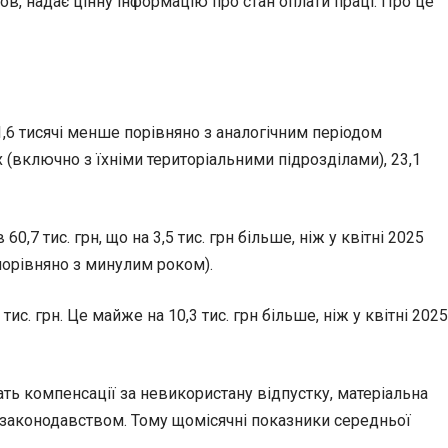
нов, надає цінну інформацію про стан оплати праці. Про це
 1,6 тисячі менше порівняно з аналогічним періодом
 (включно з їхніми територіальними підрозділами), 23,1
,7 тис. грн, що на 3,5 тис. грн більше, ніж у квітні 2025
 порівняно з минулим роком).
ис. грн. Це майже на 10,3 тис. грн більше, ніж у квітні 2025
ть компенсації за невикористану відпустку, матеріальна
м законодавством. Тому щомісячні показники середньої