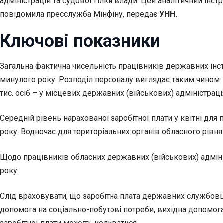
адміністрацій та судової гілки влади. Цей аналітичний інс
повідомила пресслужба Мінфіну, передає
УНН.
Ключові показники
Загальна фактична чисельність працівників державних інсти
минулого року. Розподіл персоналу виглядає таким чином: 
тис. осіб – у місцевих державних (військових) адміністраціях
Середній рівень нарахованої заробітної плати у квітні для п
року. Водночас для територіальних органів обласного рівня 
Щодо працівників обласних державних (військових) адміністра
року.
Слід враховувати, що заробітна плата державних службовц
допомога на соціально-побутові потреби, вихідна допомога
заробітної плати можуть коливатися.