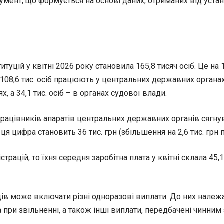
трумент, що формується на основі даних, отриманих від уста
туцій у квітні 2026 року становила 165,8 тисяч осіб. Це на
108,6 тис. осіб працюють у центральних державних органах
, а 34,1 тис. осіб – в органах судової влади.
рацівників апаратів центральних державних органів сягнув 60
ця цифра становить 36 тис. грн (збільшення на 2,6 тис. грн
цій, то їхня середня заробітна плата у квітні склала 45,1 т
ів може включати різні одноразові виплати. До них належа
 при звільненні, а також інші виплати, передбачені чинни