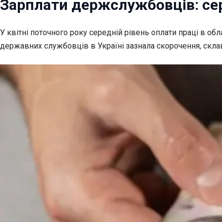
Зарплати держслужбовців: сере
У квітні поточного року середній рівень оплати праці в о
державних службовців в Україні зазнала скорочення, склавш