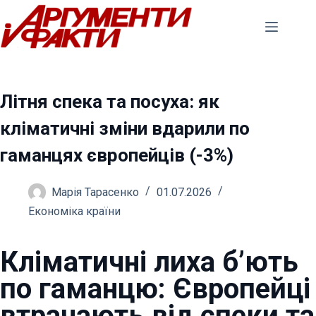
Перейти
до
вмісту
Літня спека та посуха: як
кліматичні зміни вдарили по
гаманцях європейців (-3%)
Марія Тарасенко
01.07.2026
Економіка країни
Кліматичні лиха б’ють
по гаманцю: Європейці
втрачають від спеки та