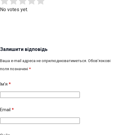
Submit Rating
Rate this item:
No votes yet.
Залишити відповідь
Ваша e-mail адреса не оприлюднюватиметься.
Обов’язкові
поля позначені
*
Ім’я
*
Email
*