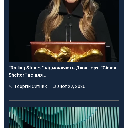
“Rolling Stones” відмовляють Джаггеру: “Gimme
Shelter” не для…
Георгій Ситник
Лют 27, 2026