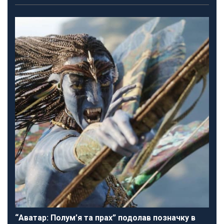
“Аватар: Полум’я та прах” подолав позначку в