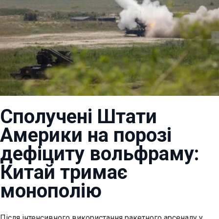
Сполучені Штати
Америки на порозі
дефіциту вольфраму:
Китай тримає
монополію
Після інтенсивного використання ракетного арсеналу у