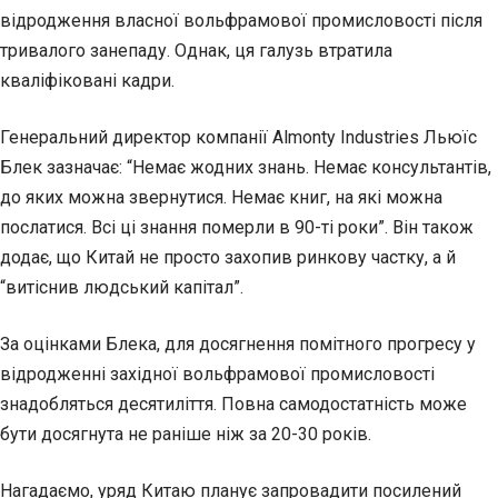
відродження власної вольфрамової промисловості після
тривалого занепаду. Однак, ця галузь втратила
кваліфіковані кадри.
Генеральний директор компанії Almonty Industries Льюїс
Блек зазначає: “Немає жодних знань. Немає консультантів,
до яких можна звернутися. Немає книг, на які можна
послатися. Всі ці знання померли в 90-ті роки”. Він також
додає, що Китай не просто захопив ринкову частку, а й
“витіснив людський капітал”.
За оцінками Блека, для досягнення помітного прогресу у
відродженні західної вольфрамової промисловості
знадобляться десятиліття. Повна самодостатність може
бути досягнута не раніше ніж за 20-30 років.
Нагадаємо, уряд Китаю планує запровадити посилений