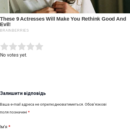
Submit Rating
Rate this item:
No votes yet.
Залишити відповідь
Ваша e-mail адреса не оприлюднюватиметься.
Обов’язкові
поля позначені
*
Ім’я
*