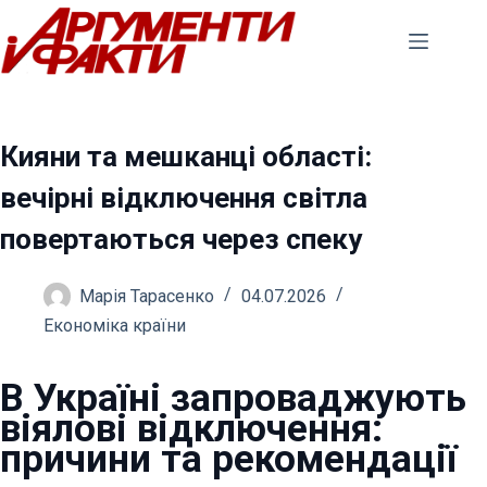
Перейти
до
вмісту
Кияни та мешканці області:
вечірні відключення світла
повертаються через спеку
Марія Тарасенко
04.07.2026
Економіка країни
В Україні запроваджують
віялові відключення:
причини та рекомендації