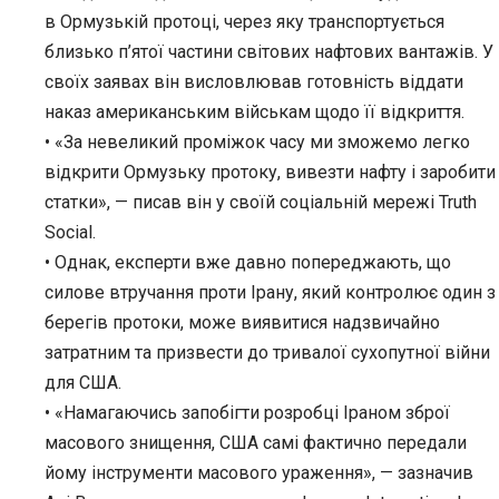
в Ормузькій протоці, через яку транспортується
близько п’ятої частини світових нафтових вантажів. У
своїх заявах він висловлював готовність віддати
наказ американським військам щодо її відкриття.
• «За невеликий проміжок часу ми зможемо легко
відкрити Ормузьку протоку, вивезти нафту і заробити
статки», — писав він у своїй соціальній мережі Truth
Social.
• Однак, експерти вже давно попереджають, що
силове втручання проти Ірану, який контролює один з
берегів протоки, може виявитися надзвичайно
затратним та призвести до тривалої сухопутної війни
для США.
• «Намагаючись запобігти розробці Іраном зброї
масового знищення, США самі фактично передали
йому інструменти масового ураження», — зазначив