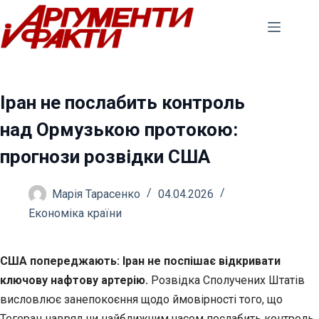
Перейти
до
вмісту
Іран не послабить контроль
над Ормузькою протокою:
прогнози розвідки США
Марія Тарасенко
04.04.2026
Економіка країни
США попереджають: Іран не поспішає відкривати
ключову нафтову артерію.
Розвідка Сполучених Штатів
висловлює занепокоєння щодо ймовірності того, що
Тегеран навряд чи
найближчим часом послабить контроль