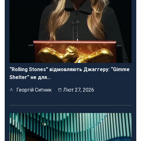
“Rolling Stones” відмовляють Джаггеру: “Gimme
Shelter” не для…
Георгій Ситник
Лют 27, 2026