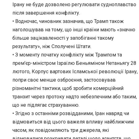
Ірану не буде дозволено регулювати судноплавство
після завершення конфлікту.
• Водночас, чиновник зазначив, що Трамп також
наголошував на тому, що інші країни мають «значно
більше зацікавленості у запобіганні такому
результату», ніж Сполучені Штати.
• З моменту початку конфлікту між Трампом та
прем’єр-міністром Ізраїлю Беньяміном Нетаньягу 28
лютого, Корпус вартових Ісламської революції Ірану,
попри своє менше озброєння, застосовував
різноманітні тактики, щоб зробити комерційний
транзит через протоку надто небезпечним або таким,
що не підлягає страхуванню.
• Згідно з останніми розвідданими, Іран навряд чи
відмовиться від цього важеля впливу найближчим
часом, як повідомляють три джерела, які
відмовилися розкривати деталі щодо агентств, що