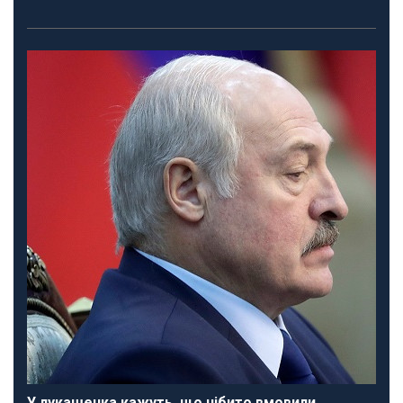
У лукашенка кажуть, що нібито вмовили