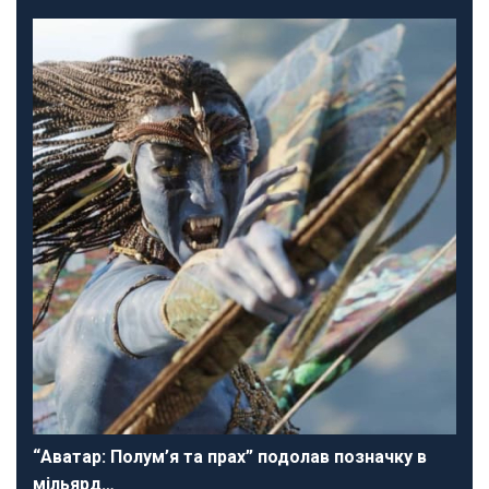
“Аватар: Полум’я та прах” подолав позначку в
мільярд…