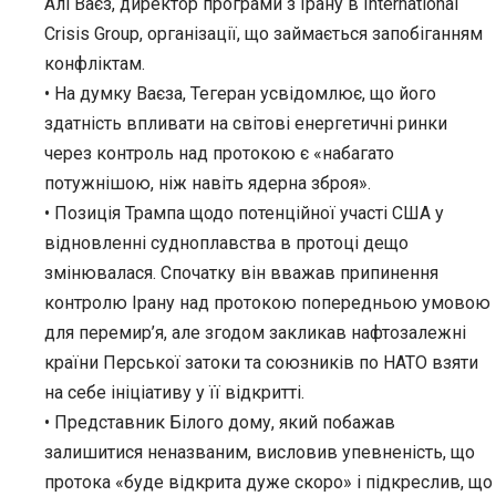
Алі Ваєз, директор програми з Ірану в International
Crisis Group, організації, що займається запобіганням
конфліктам.
• На думку Ваєза, Тегеран усвідомлює, що його
здатність впливати на світові енергетичні ринки
через контроль над протокою є «набагато
потужнішою, ніж навіть ядерна зброя».
• Позиція Трампа щодо потенційної участі США у
відновленні судноплавства в протоці дещо
змінювалася. Спочатку він вважав припинення
контролю Ірану над протокою попередньою умовою
для перемир’я, але згодом закликав нафтозалежні
країни Перської затоки та союзників по НАТО взяти
на себе ініціативу у її відкритті.
• Представник Білого дому, який побажав
залишитися неназваним, висловив упевненість, що
протока «буде відкрита дуже скоро» і підкреслив, що