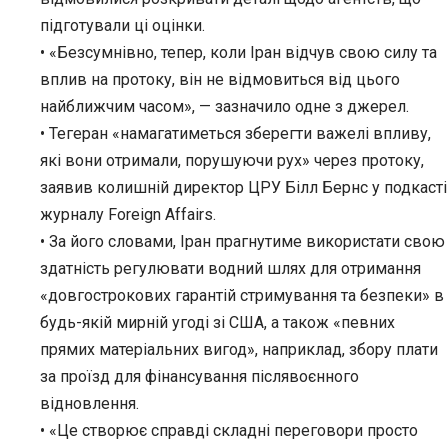
підготували ці оцінки.
• «Безсумнівно, тепер, коли Іран відчув свою силу та
вплив на протоку, він не відмовиться від цього
найближчим часом», — зазначило одне з джерел.
• Тегеран «намагатиметься зберегти важелі впливу,
які вони отримали, порушуючи рух» через протоку,
заявив колишній директор ЦРУ Білл Бернс у подкасті
журналу Foreign Affairs.
• За його словами, Іран прагнутиме використати свою
здатність регулювати водний шлях для отримання
«довгострокових гарантій стримування та безпеки» в
будь-якій мирній угоді зі США, а також «певних
прямих матеріальних вигод», наприклад, збору плати
за проїзд для фінансування післявоєнного
відновлення.
• «Це створює справді складні переговори просто