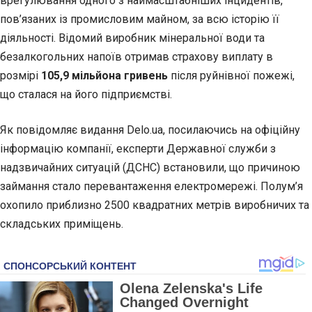
врегулювання
одного з наймасштабніших інцидентів,
пов’язаних із промисловим майном, за всю історію її
діяльності. Відомий виробник мінеральної води та
безалкогольних напоїв отримав страхову виплату в
розмірі
105,9 мільйона гривень
після руйнівної пожежі,
що сталася на його підприємстві.
Як повідомляє видання Delo.ua, посилаючись на офіційну
інформацію компанії, експерти Державної служби з
надзвичайних ситуацій (ДСНС) встановили, що причиною
займання стало перевантаження електромережі. Полум’я
охопило приблизно 2500 квадратних метрів виробничих та
складських приміщень.