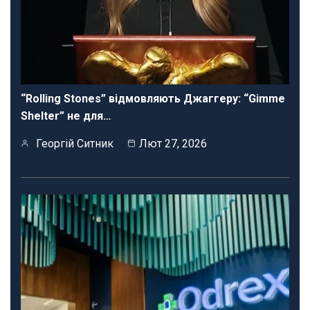
“Rolling Stones” відмовляють Джаггеру: “Gimme
Shelter” не для…
Георгій Ситник
Лют 27, 2026