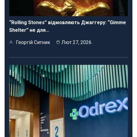
“Rolling Stones” відмовляють Джаггеру: “Gimme
Shelter” не для…
Георгій Ситник
Лют 27, 2026