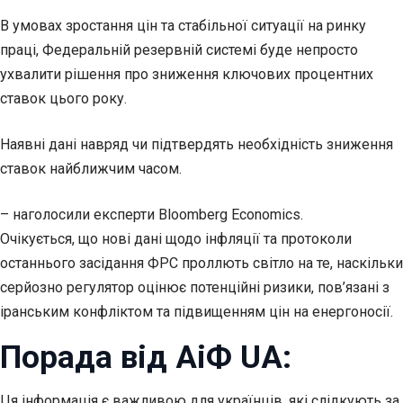
В умовах зростання цін та стабільної ситуації на ринку
праці, Федеральній резервній системі буде непросто
ухвалити рішення про зниження ключових процентних
ставок цього року.
Наявні дані навряд чи підтвердять необхідність зниження
ставок найближчим часом.
– наголосили експерти Bloomberg Economics.
Очікується, що нові дані щодо інфляції та протоколи
останнього засідання ФРС проллють світло на те, наскільки
серйозно регулятор оцінює потенційні ризики, пов’язані з
іранським конфліктом та підвищенням цін на енергоносії.
Порада від АіФ UA:
Ця інформація є важливою для українців, які слідкують за