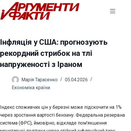
Перейти
до
вмісту
Інфляція у США: прогнозують
рекордний стрибок на тлі
напруженості з Іраном
Марія Тарасенко
05.04.2026
Економіка країни
Індекс споживчих цін у березні може підскочити на 1%
через зростання вартості бензину. Федеральна резервна
система (ФРС), ймовірно, відкладе пом’якшення
монетарної
політики через стійкий інфляційний тиск.