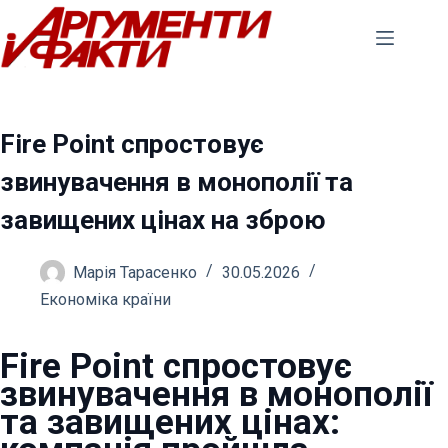
Перейти
до
вмісту
Fire Point спростовує
звинувачення в монополії та
завищених цінах на зброю
Марія Тарасенко
30.05.2026
Економіка країни
Fire Point спростовує
звинувачення в монополії
та завищених цінах: