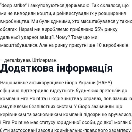
“deep strike” і закуповуються державою. Так склалося, що
ми не виводили кошти, а реінвестували їх у розширення
виробництва. Ми були єдиними, хто масштабувався у таких
обсягах. Наразі ми виробляємо приблизно 55% ринку
дальньої ударної авіації. Чому? Тому що ми
масштабувалися. Але на ринку присутні ще 10 виробників.
– деталізував Штілерман.
Додаткова інформація
Національне антикорупційне бюро України (НАБУ)
офіційно підтвердило відсутність будь-яких претензій до
компанії Fire Point та її керівництва у справах, пов’язаних із
закупівлями безпілотних систем. У бюро зазначили, що
керівникам та засновникам компанії підозри не вручалися,
і Fire Point не має статусу юридичної особи, до якої могли б
бути застосовані заходи кримінально-правового характеру.