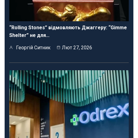
“Rolling Stones” відмовляють Джаггеру: “Gimme
Shelter” не для…
Георгій Ситник
Лют 27, 2026