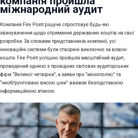
компанія пройшла
міжнародний аудит
Компанія Fire Point рішуче спростовує будь-які
звинувачення щодо
отримання державних коштів на свої
розробки. За словами представників компанії, усі
інноваційні системи були створені виключно за власні
кошти. Fire Point успішно пройшла масштабний аудит,
проведений однією з провідних світових аудиторських
фірм “Великої четвірки”, а заяви про “монополію” та
“необґрунтовано високі ціни” вважає безпідставною
інформаційною атакою.