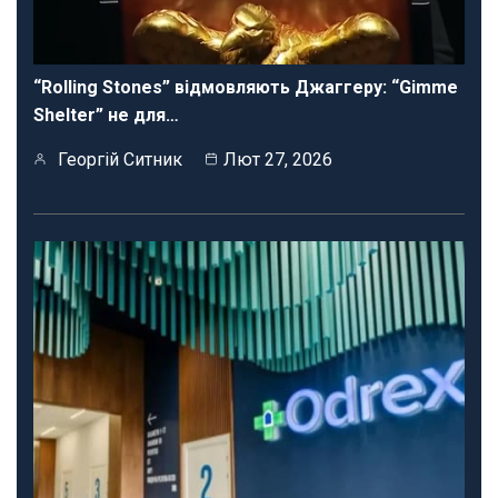
“Rolling Stones” відмовляють Джаггеру: “Gimme
Shelter” не для…
Георгій Ситник
Лют 27, 2026