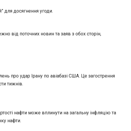
й” для досягнення угоди.
но від поточних новин та заяв з обох сторін,
лень про удар Ірану по авіабазі США. Це загострення
сти тижнів.
артості нафти може вплинути на загальну інфляцію та
ку нафти.