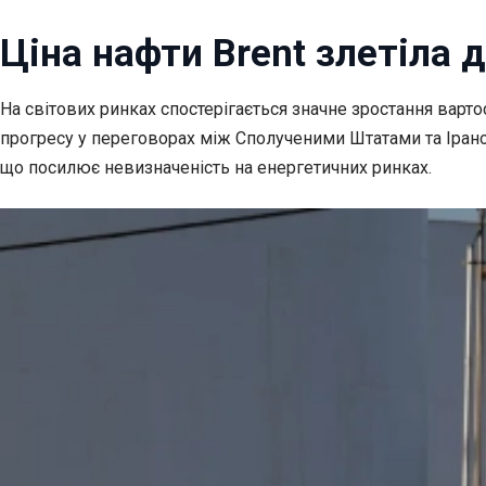
Ціна нафти Brent злетіла 
На світових ринках спостерігається значне зростання вартос
прогресу у переговорах між Сполученими Штатами та Ірано
що посилює невизначеність на енергетичних ринках.