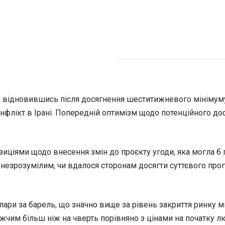
я, відновившись після досягнення шеститижневого мінімуму
онфлікт в Ірані. Попередній оптимізм щодо потенційного 
зиціями щодо внесення змін до проєкту угоди, яка могла
 незрозумілим, чи вдалося сторонам досягти суттєвого про
лари за барель, що значно вище за рівень закриття ринку м
чим більш ніж на чверть порівняно з цінами на початку лю