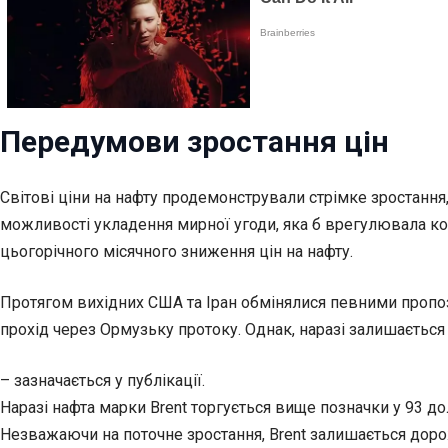
Передумови зростання цін
Світові ціни на нафту продемонстрували стрімке зростанн
можливості укладення мирної угоди, яка б врегулювала к
цьогорічного місячного зниження цін на нафту.
Протягом вихідних США та Іран обмінялися певними пропо
прохід через Ормузьку протоку. Однак, наразі залишається
– зазначається у публікації.
Наразі нафта марки Brent торгується вище позначки у 93 до
Незважаючи на поточне зростання, Brent залишається дорож