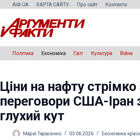
Перейти
АіФ UA
КАРТА САЙТУ
Про сайт
Контакти
до
вмісту
Політика
Економіка
Світ
Культура
Війна
Ціни на нафту стрімко
переговори США-Іран 
глухий кут
Марія Тарасенко
03.06.2026
Економіка країн