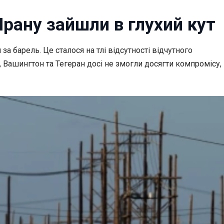
Ірану зайшли в глухий кут
а барель. Це сталося на тлі відсутності відчутного
Вашингтон та Тегеран досі не змогли досягти компромісу,