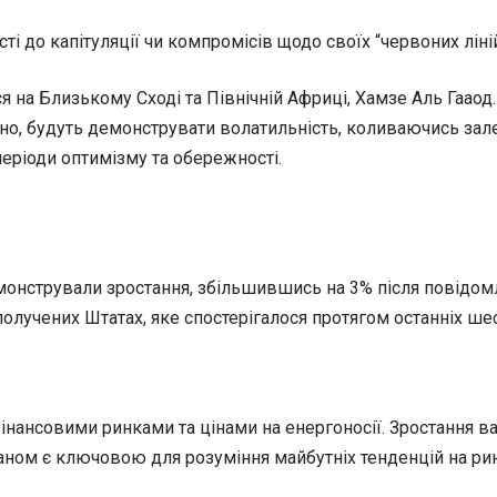
сті до капітуляції чи компромісів щодо своїх “червоних ліні
 на Близькому Сході та Північній Африці, Хамзе Аль Гааод.
но, будуть демонструвати волатильність, коливаючись залеж
еріоди оптимізму та обережності.
демонстрували зростання, збільшившись на 3% після повідом
получених Штатах, яке спостерігалося протягом останніх ше
інансовими ринками та цінами на енергоносії. Зростання в
аном є ключовою для розуміння майбутніх тенденцій на рин