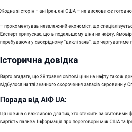
Жодна зі сторін – ані Іран, ані США – не висловлює готовно
– прокоментував незалежний економіст, що спеціалізується
Експерт припускає, що в подальшому ціни на нафту, ймовір
перебуваючи у своєрідному “циклі заяв”, що чергуватиме п
Історична довідка
Варто згадати, що 28 травня світові ціни на нафту також 
відбулося на тлі значного скорочення запасів сировини у С
Порада від АіФ UA:
Ця новина є важливою для тих, хто стежить за світовими ф
вартість палива. Інформація про переговори між США та Ір