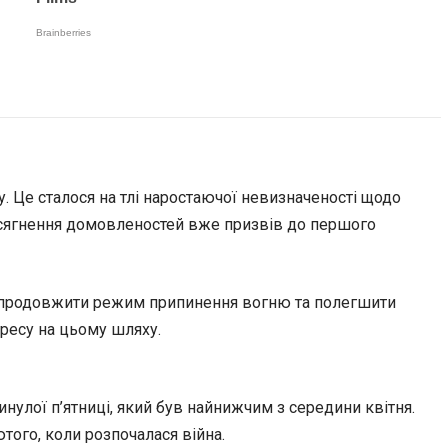
. Це сталося на тлі наростаючої невизначеності щодо
досягнення домовленостей вже призвів до першого
 б продовжити режим припинення вогню та полегшити
гресу на цьому шляху.
инулої п’ятниці, який був найнижчим з середини квітня.
того, коли розпочалася війна.