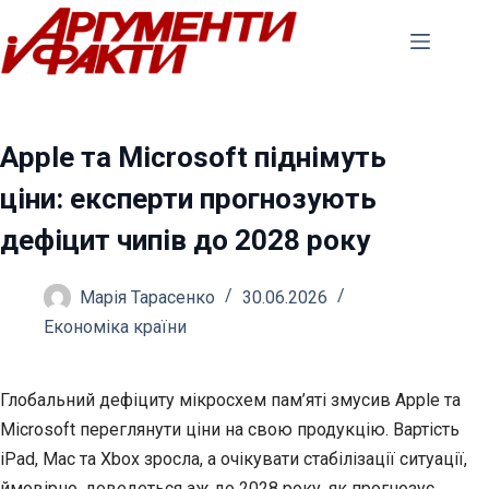
Перейти
до
вмісту
Apple та Microsoft піднімуть
ціни: експерти прогнозують
дефіцит чипів до 2028 року
Марія Тарасенко
30.06.2026
Економіка країни
Глобальний дефіциту мікросхем пам’яті змусив Apple та
Microsoft переглянути ціни на свою продукцію. Вартість
iPad, Mac та Xbox зросла, а очікувати стабілізації ситуації,
ймовірно, доведеться аж до 2028 року, як прогнозує