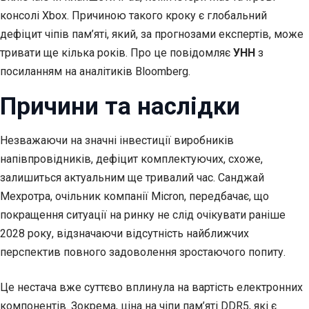
консолі Xbox. Причиною такого кроку є глобальний
дефіцит чіпів пам’яті, який, за прогнозами експертів, може
тривати ще кілька років. Про це повідомляє
УНН
з
посиланням на аналітиків Bloomberg.
Причини та наслідки
Незважаючи на значні інвестиції виробників
напівпровідників, дефіцит комплектуючих, схоже,
залишиться актуальним ще тривалий час. Санджай
Мехротра, очільник компанії Micron, передбачає, що
покращення ситуації на ринку не слід очікувати раніше
2028 року, відзначаючи відсутність найближчих
перспектив повного задоволення зростаючого попиту.
Це нестача вже суттєво вплинула на вартість електронних
компонентів. Зокрема, ціна на чіпи пам’яті DDR5, які є