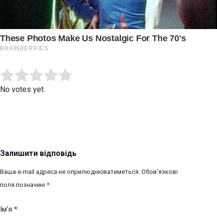
Submit Rating
Rate this item:
No votes yet.
Залишити відповідь
Ваша e-mail адреса не оприлюднюватиметься.
Обов’язкові
поля позначені
*
Ім’я
*