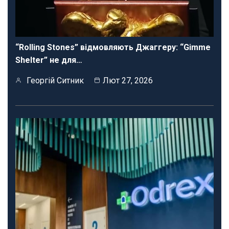
“Rolling Stones” відмовляють Джаггеру: “Gimme
Shelter” не для…
Георгій Ситник
Лют 27, 2026