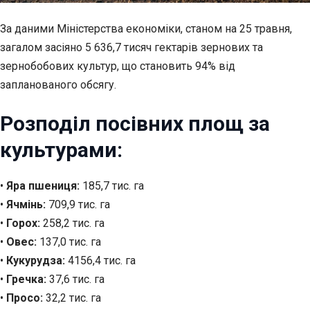
За даними Міністерства економіки, станом на 25 травня,
загалом засіяно 5 636,7 тисяч гектарів зернових та
зернобобових культур, що становить 94% від
запланованого обсягу.
Розподіл посівних площ за
культурами:
•
Яра пшениця:
185,7 тис. га
•
Ячмінь:
709,9 тис. га
•
Горох:
258,2 тис. га
•
Овес:
137,0 тис. га
•
Кукурудза:
4156,4 тис. га
•
Гречка:
37,6 тис. га
•
Просо:
32,2 тис. га