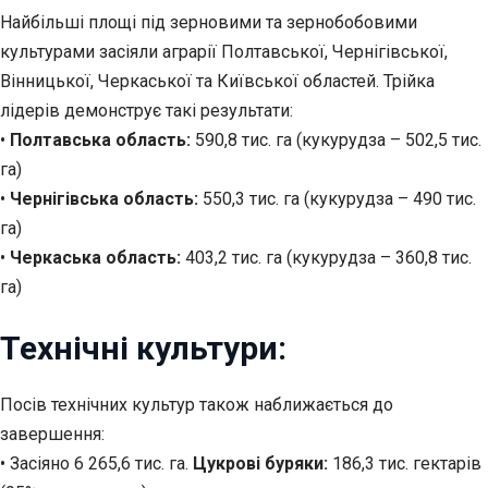
Найбільші площі під зерновими та зернобобовими
культурами засіяли аграрії Полтавської, Чернігівської,
Вінницької, Черкаської та Київської областей. Трійка
лідерів демонструє такі результати:
•
Полтавська область:
590,8 тис. га (кукурудза – 502,5 тис.
га)
•
Чернігівська область:
550,3 тис. га (кукурудза – 490 тис.
га)
•
Черкаська область:
403,2 тис. га (кукурудза – 360,8 тис.
га)
Технічні культури:
Посів технічних культур також наближається до
завершення:
• Засіяно 6 265,6 тис. га.
Цукрові буряки:
186,3 тис. гектарів