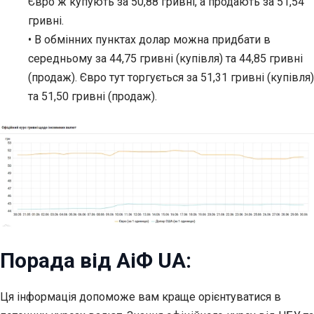
Євро ж купують за 50,88 гривні, а продають за 51,54
гривні.
• В обмінних пунктах долар можна придбати в
середньому за 44,75 гривні (купівля) та 44,85 гривні
(продаж). Євро тут торгується за 51,31 гривні (купівля)
та 51,50 гривні (продаж).
Порада від АіФ UA:
Ця інформація допоможе вам краще орієнтуватися в