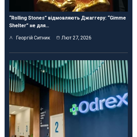
“Rolling Stones” відмовляють Джаггеру: “Gimme
Shelter” не для…
Георгій Ситник
Лют 27, 2026