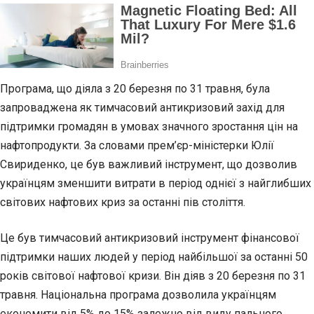
Програма, що діяла з 20 березня по 31 травня, була
запроваджена як тимчасовий антикризовий захід для
підтримки громадян в умовах значного зростання цін на
нафтопродукти. За словами прем’єр-міністерки Юлії
Свириденко, це був важливий інструмент, що дозволив
українцям зменшити витрати в період однієї з найглибших
світових нафтових криз за останні пів століття.
Це був тимчасовий антикризовий інструмент фінансової
підтримки наших людей у період найбільшої за останні 50
років світової нафтової кризи. Він діяв з 20 березня по 31
травня. Національна програма дозволила українцям
економити від 5% до 15% залежно від виду пального