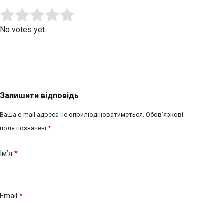
Submit Rating
Rate this item:
No votes yet.
Залишити відповідь
Ваша e-mail адреса не оприлюднюватиметься.
Обов’язкові
поля позначені
*
Ім’я
*
Email
*