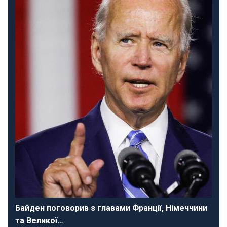
Байден поговорив з главами Франції, Німеччини
та Великої…