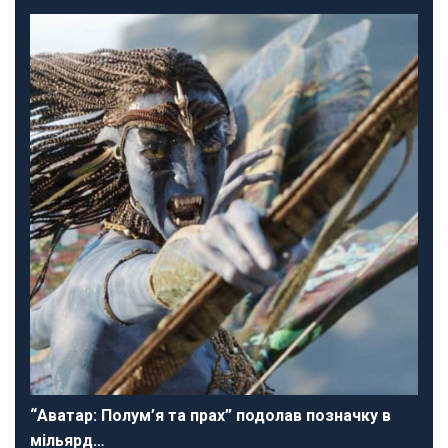
“Аватар: Полум’я та прах” подолав позначку в
мільярд…