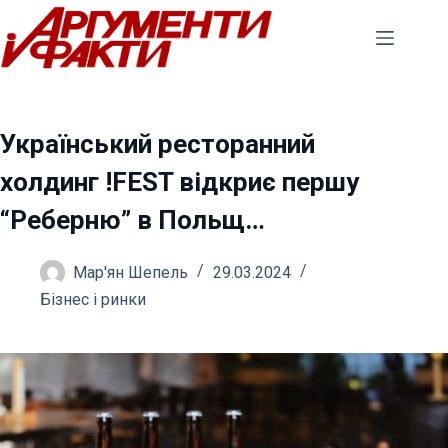
Перейти
до
вмісту
Український ресторанний
холдинг !FEST відкриє першу
“Реберню” в Польщ…
Мар'ян Шепель
29.03.2024
Бізнес і ринки