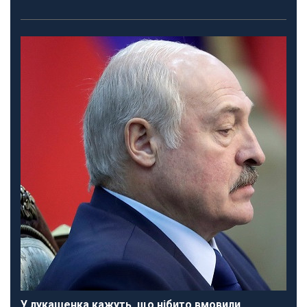
У лукашенка кажуть, що нібито вмовили