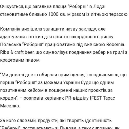
Очікується, що загальна площа “Реберні” в Лодзі
становитиме близько 1000 кв. м разом із літньою терасою.
Компанія вирішила залишити назву закладу, але
адаптували логотип для нового закордонного ринку.
Польська “Реберня” працюватиме під вивіскою Rebernia.
Ribs & craft beer, що символізує поєднання ребер на грилі з
крафтовим пивом.
“Ми доволі довго обирали приміщення, і сподіваємось, що
перша “Реберня” за межами України буде ще одним
позитивним кейсом в поширенні наших проєктів за
кордон”, – розповів керівник PR-відділу !FEST Тарас
Маселко.
За його словами, продукти, які творять ідентичність
“Реберні”, постачатимуть зі Львова, а таку сировину, як