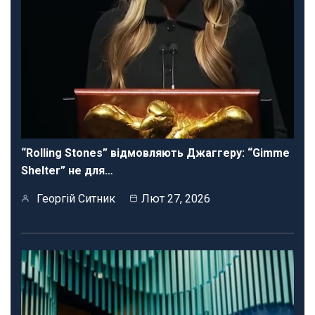
“Rolling Stones” відмовляють Джаггеру: “Gimme
Shelter” не для…
Георгій Ситник
Лют 27, 2026