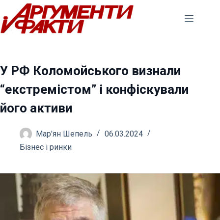
Перейти
до
вмісту
У РФ Коломойського визнали
“екстремістом” і конфіскували
його активи
Мар'ян Шепель
06.03.2024
Бізнес і ринки