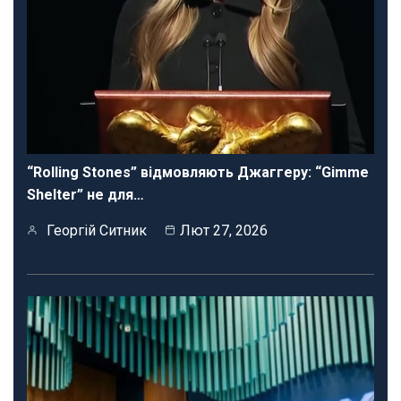
“Rolling Stones” відмовляють Джаггеру: “Gimme
Shelter” не для…
Георгій Ситник
Лют 27, 2026