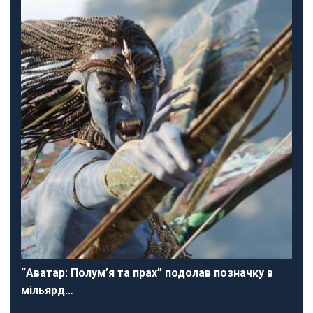
“Аватар: Полум’я та прах” подолав позначку в
мільярд…