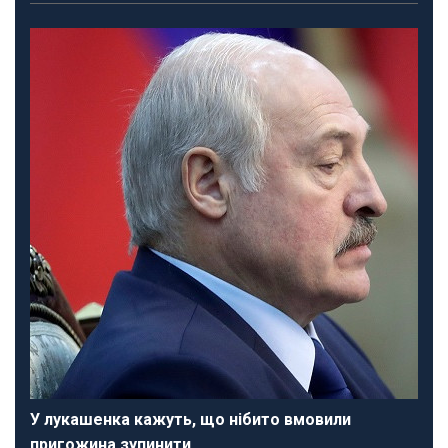
У лукашенка кажуть, що нібито вмовили
пригожина зупинити…