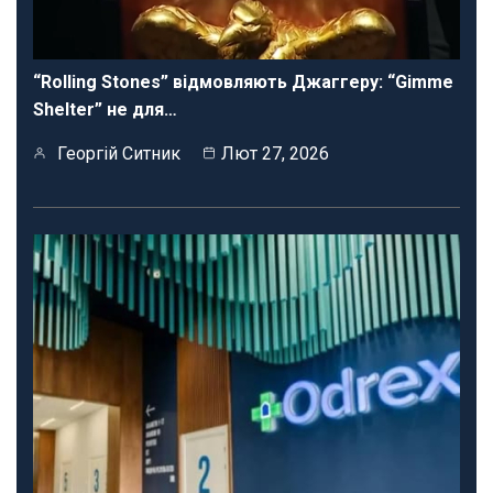
“Rolling Stones” відмовляють Джаггеру: “Gimme
Shelter” не для…
Георгій Ситник
Лют 27, 2026