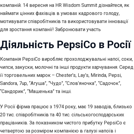
компаній. 14 вересня на HR Wisdom Summit дізнайтеся, як
наймати цінних фахівців в умовах кадрового голоду,
мотивувати співробітників та використовувати інновації
для зростання компанії! Забронювати участь
Діяльність PepsiCo в Росії
Компанія PepsiCo виробляє прохолоджувальні напої, соки,
чипси, закуски, молочні та інші продукти харчування. Серед
її торговельних марок – Chester’s, Lay’s, Mirinda, Pepsi,
Sandora, 7up, “Агуша”, “Чудо”, “Слов’яночка”, “Садочок”,
“Сандорик”, “Машенька” та інші.
У Росії фірма працює з 1974 року, має 19 заводів, близько
20 тис. співробітників та 40 тис. сільськогосподарських
працівників. За показником чистого прибутку PepsiCo є
четвертою за розміром компанією в галузі напоїв і