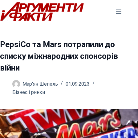
Перейти
до
вмісту
PepsiCo та Mars потрапили до
списку міжнародних спонсорів
війни
Мар'ян Шепель
01.09.2023
Бізнес і ринки