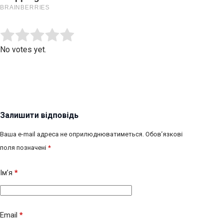
Submit Rating
Rate this item:
No votes yet.
Залишити відповідь
Ваша e-mail адреса не оприлюднюватиметься.
Обов’язкові
поля позначені
*
Ім’я
*
Email
*