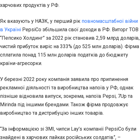
харчових продуктів у РФ.
Як вказують у НАЗК, у перший рік
повномасштабної війни
в Україні
PepsiCo збільшила свої доходи в РФ. Виторг ТОВ
“Пепсико Холдинг” за 2022 рік становив 2,59 млрд доларів,
чистий прибуток виріс на 333%
(до 525 млн доларів)
. Фірма
сплатила понад 115 млн доларів податків до бюджету
країни-агресорки.
У березні 2022 року компанія заявила про припинення
рекламної діяльності та виробництва напоїв у РФ, однак
пізніше відновила випуск, зокрема, напоїв Pepsi, 7Up та
Mirinda під іншими брендами. Також фірма продовжує
виробництво та дистрибуцію інших товарів.
“За інформацією зі ЗМІ, чипси Lay’s компанії PepsiCo були
знайдені в харчових пайках російських солдатів”, –