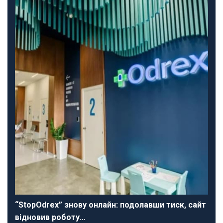
“StopOdrex” знову онлайн: подолавши тиск, сайт
відновив роботу…