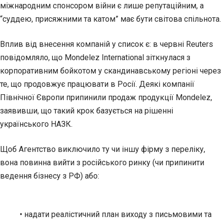
міжнародним спонсором війни є лише репутаційним, а
“суддею, присяжними та катом” має бути світова спільнота.
Вплив від внесення компаній у список є: в червні Reuters
повідомляло, що
Mondelez International
зіткнулася з
корпоративним бойкотом
у скандинавському регіоні через
те, що продовжує працювати в Росії. Деякі компанії
Північної Європи припинили продаж продукції Mondelez,
заявивши, що такий крок базується на рішенні
українського НАЗК.
Щоб Агентство виключило ту чи іншу фірму з переліку,
вона повинна вийти з російського ринку (чи припинити
ведення бізнесу з РФ) або:
• надати реалістичний план виходу з письмовими та