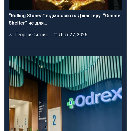
“Rolling Stones” відмовляють Джаггеру: “Gimme
Shelter” не для…
Георгій Ситник
Лют 27, 2026