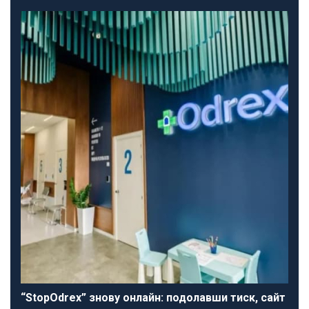
“StopOdrex” знову онлайн: подолавши тиск, сайт