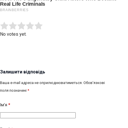
Submit Rating
Rate this item:
No votes yet.
Залишити відповідь
Ваша e-mail адреса не оприлюднюватиметься.
Обов’язкові
поля позначені
*
Ім’я
*