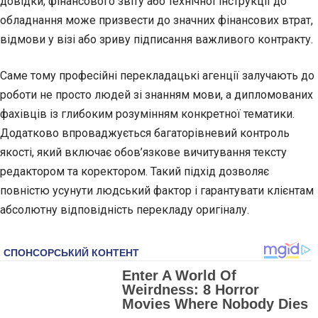
довідки, фінансового звіту або технічної інструкції до
обладнання може призвести до значних фінансових втрат,
відмови у візі або зриву підписання важливого контракту.
Саме тому професійні перекладацькі агенції залучають до
роботи не просто людей зі знанням мови, а дипломованих
фахівців із глибоким розумінням конкретної тематики.
Додатково впроваджується багаторівневий контроль
якості, який включає обов’язкове вичитування тексту
редактором та коректором. Такий підхід дозволяє
повністю усунути людський фактор і гарантувати клієнтам
абсолютну відповідність перекладу оригіналу.