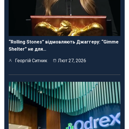
“Rolling Stones” відмовляють Джаггеру: “Gimme
Shelter” не для…
Георгій Ситник
Лют 27, 2026