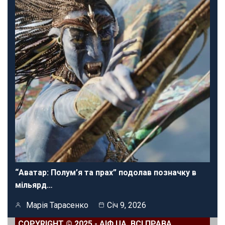
“Аватар: Полум’я та прах” подолав позначку в
мільярд…
Марія Тарасенко
Січ 9, 2026
COPYRIGHT © 2025 - АІФ UA. ВСІ ПРАВА