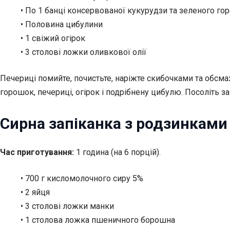
• По 1 банці консервованої кукурудзи та зеленого го
• Половина цибулини
• 1 свіжий огірок
• 3 столові ложки оливкової олії
Печериці помийте, почистьте, наріжте скибочками та обсмаж
горошок, печериці, огірок і подрібнену цибулю. Посоліть з
Сирна запіканка з родзинками
Час приготування:
1 година (на 6 порцій).
• 700 г кисломолочного сиру 5%
• 2 яйця
• 3 столові ложки манки
• 1 столова ложка пшеничного борошна