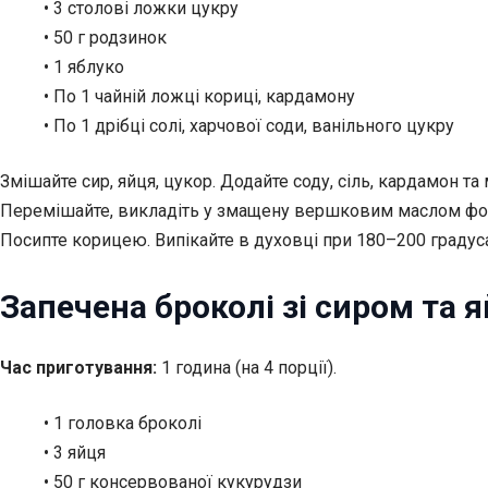
• 3 столові ложки цукру
• 50 г родзинок
• 1 яблуко
• По 1 чайній ложці кориці, кардамону
• По 1 дрібці солі, харчової соди, ванільного цукру
Змішайте сир, яйця, цукор. Додайте соду, сіль, кардамон та
Перемішайте, викладіть у змащену вершковим маслом форму
Посипте корицею. Випікайте в духовці при 180–200 граду
Запечена броколі зі сиром та 
Час приготування:
1 година (на 4 порції).
• 1 головка броколі
• 3 яйця
• 50 г консервованої кукурудзи