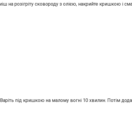
міш на розігріту сковороду з олією, накрийте кришкою і см
 Варіть під кришкою на малому вогні 10 хвилин. Потім додай