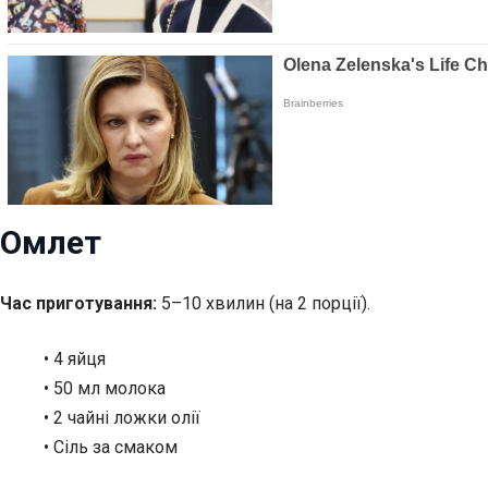
Омлет
Час приготування:
5–10 хвилин (на 2 порції).
• 4 яйця
• 50 мл молока
• 2 чайні ложки олії
• Сіль за смаком