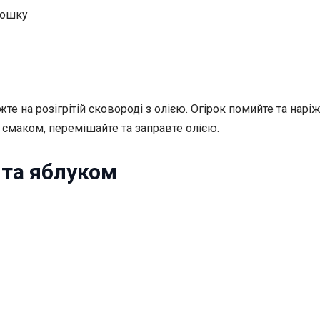
рошку
те на розігрітій сковороді з олією. Огірок помийте та нар
а смаком, перемішайте та заправте олією.
 та яблуком