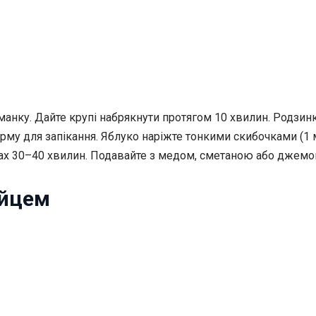
 манку. Дайте крупі набрякнути протягом 10 хвилин. Родзинк
 для запікання. Яблуко наріжте тонкими скибочками (1 мм)
сах 30–40 хвилин. Подавайте з медом, сметаною або джемо
яйцем