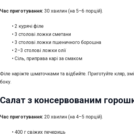
Час приготування:
30 хвилин (на 5–6 порцій).
• 2 курячі філе
• 3 столові ложки сметани
• 3 столові ложки пшеничного борошна
• 2–3 столові ложки олії
• Сіль, приправа карі за смаком
Філе наріжте шматочками та відбийте. Приготуйте кляр, зміш
боку.
Салат з консервованим горош
Час приготування:
20 хвилин (на 4–5 порцій).
• 400 г свіжих печериць