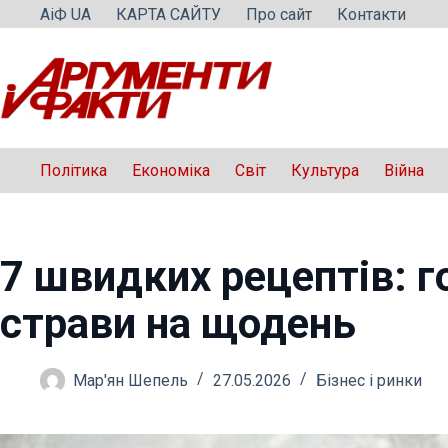
Перейти
АіФ UA
КАРТА САЙТУ
Про сайт
Контакти
до
вмісту
Політика
Економіка
Світ
Культура
Війна
7 швидких рецептів: г
страви на щодень
Мар'ян Шепель
27.05.2026
Бізнес і ринки