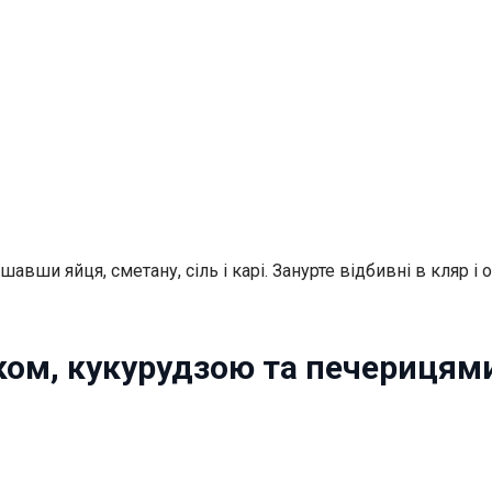
авши яйця, сметану, сіль і карі. Занурте відбивні в кляр і
ком, кукурудзою та печерицям