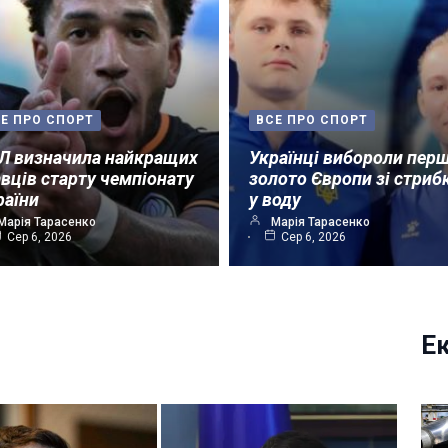
Е ПРО СПОРТ
ВСЕ ПРО СПОРТ
Л визначила найкращих
Українці вибороли пер
авців старту чемпіонату
золото Європи зі стриб
раїни
у воду
Марія Тарасенко
Марія Тарасенко
Сер 6, 2026
Сер 6, 2026
Е