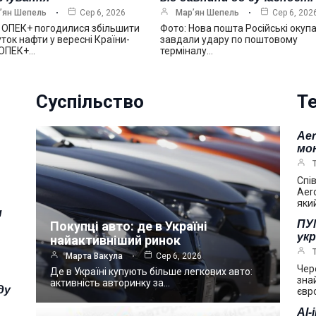
’ян Шепель
Сер 6, 2026
Мар’ян Шепель
Сер 6, 202
 ОПЕК+ погодилися збільшити
Фото: Нова пошта Російські окуп
ток нафти у вересні Країни-
завдали удару по поштовому
 ОПЕК+…
терміналу…
Суспільство
Те
Ae
мо
Спі
Aer
яки
и
ПУМ
Покупці авто: де в Україні
укр
найактивніший ринок
Марта Вакула
Сер 6, 2026
Чер
Де в Україні купують більше легкових авто:
зна
активність авторинку за…
ду
євр
AI-