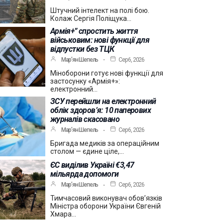
Штучний інтелект на полі бою.
Колаж Сергія Поліщука…
Армія+” спростить життя
військовим: нові функції для
відпустки без ТЦК
Мар’ян Шепель
Сер 6, 2026
Міноборони готує нові функції для
застосунку «Армія+»:
електронний…
ЗСУ перейшли на електронний
облік здоров’я: 10 паперових
журналів скасовано
Мар’ян Шепель
Сер 6, 2026
Бригада медиків за операційним
столом — єдине ціле,…
ЄС виділив Україні €3,47
мільярда допомоги
Мар’ян Шепель
Сер 6, 2026
Тимчасовий виконувач обов’язків
Міністра оборони України Євгеній
Хмара…