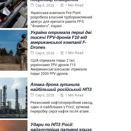
1 Min Read
Сер 6, 2026
Українська компанія Fire Point
розробила власний турбореактивний
двигун для крилатої ракети FP-5
“Фламінго”. Наразі…
Україна отримала перші дві
тисячі FPV-дронів F10 від
американської компанії F-
Drones
1 Min Read
Сер 6, 2026
США отримали перші 2 тис.
українських FPV-дронів F10
Американські військові отримали
перші 2000 FPV-дронів…
Атака дрона зупинила
найбільший російський НПЗ
1 Min Read
Сер 6, 2026
Рязанський нафтопереробний завод,
один із найбільших у Росії, зупинив
переробку сирої нафти після атаки…
Удари по НПЗ Росії:
найгостріша паливна криза