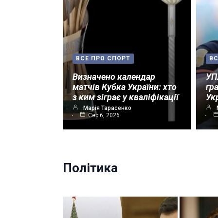
ВСЕ ПРО СПОРТ
ВС
Визначено календар
УП
матчів Кубка України: хто
гр
з ким зіграє у кваліфікації
Ук
Марія Тарасенко
Сер 6, 2026
Політика