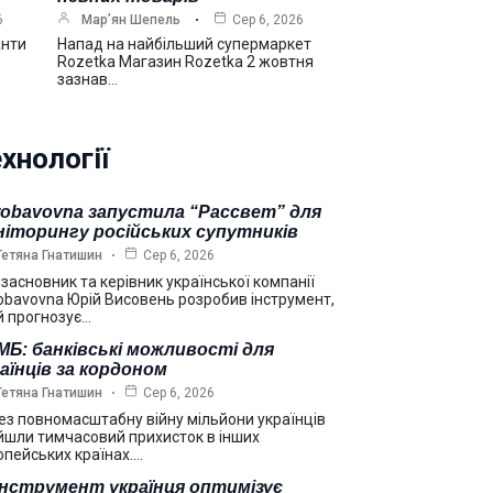
6
Мар’ян Шепель
Сер 6, 2026
анти
Напад на найбільший супермаркет
Rozetka Магазин Rozetka 2 жовтня
зазнав…
хнології
robavovna запустила “Рассвет” для
ніторингу російських супутників
Тетяна Гнатишин
Сер 6, 2026
взасновник та керівник української компанії
obavovna Юрій Висовень розробив інструмент,
й прогнозує…
Б: банківські можливості для
аїнців за кордоном
Тетяна Гнатишин
Сер 6, 2026
ез повномасштабну війну мільйони українців
йшли тимчасовий прихисток в інших
опейських країнах.…
інструмент українця оптимізує