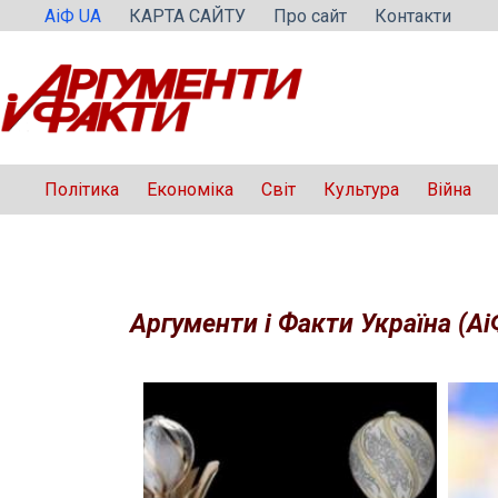
Перейти
АіФ UA
КАРТА САЙТУ
Про сайт
Контакти
до
вмісту
Політика
Економіка
Світ
Культура
Війна
Аргументи і Факти Україна (Аі