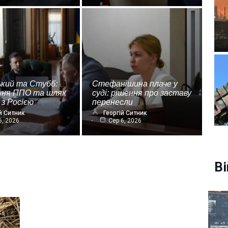
ький та Стубб:
Стефанішина плаче у
ння ППО та шлях
суді: рішення про заставу
 з Росією
перенесли
й Ситник
Георгій Ситник
6, 2026
Сер 6, 2026
Ві