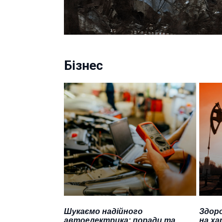
Бізнес
Шукаємо надійного
Здоро
автоелектрика: поради та
на ха