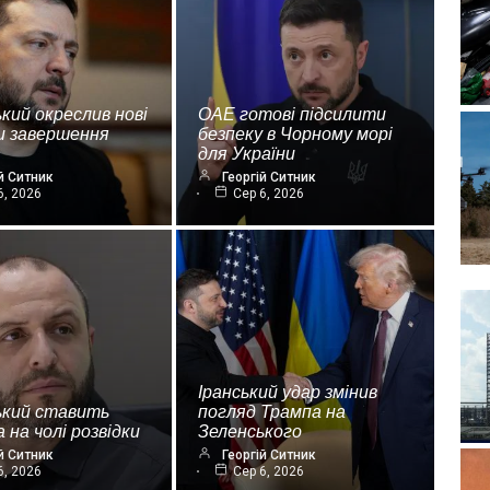
кий окреслив нові
ОАЕ готові підсилити
и завершення
безпеку в Чорному морі
для України
й Ситник
Георгій Ситник
6, 2026
Сер 6, 2026
Іранський удар змінив
ький ставить
погляд Трампа на
 на чолі розвідки
Зеленського
й Ситник
Георгій Ситник
6, 2026
Сер 6, 2026