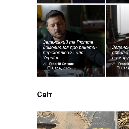
Зеленський та Рютте
домовилися про ракети-
Зеленс
перехоплювачі для
посиле
України
до миру
Георгій Ситник
Георгі
Сер 6, 2026
Сер 
Світ