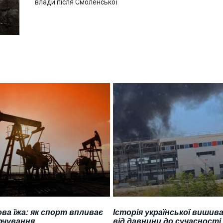
влади після Смоленської
ва їжа: як спорт впливає
Історія української вишива
рчування
від давнини до сучасності