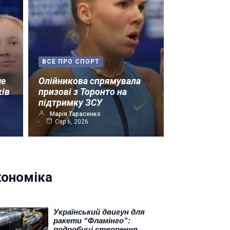
ВСЕ ПРО СПОРТ
ше
Олійникова спрямувала
ків
призові з Торонто на
підтримку ЗСУ
Марія Тарасенко
Сер 6, 2026
кономіка
Український двигун для
ракети “Фламінго”:
подробиці створення