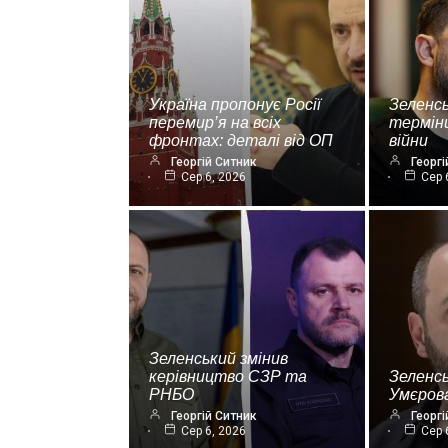
Україна пропонує Росії
Зеленсь
перемир’я на всіх
термін
фронтах: деталі від ОП
війни
Георгій Ситник
Георгі
Сер 6, 2026
Сер 
Зеленський змінив
керівництво СЗР та
Зеленс
РНБО
Умєрова
Георгій Ситник
Георгі
Сер 6, 2026
Сер 