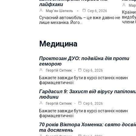
лайфхаки
Мар
Мар’ян Шепель
Сер 6, 2026
Країни
видобу
Сучасний автомобіль – це вже давно не
члени
лише механіка. Його…
Медицина
Проктозан ДУО: подвійна дія проти
геморою
Георгій Ситник
Сер 6, 2026
Бажаєте завжди бути в курсі останніх новин
фармацевтичної
Гардасил 9: Захист від вірусу папілом
людини
Георгій Ситник
Сер 6, 2026
Бажаєте завжди бути в курсі останніх новин
фармацевтичної
70 років Віктора Хоменка: свято досві
та досягнень