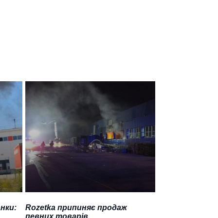
нки:
Rozetka припиняє продаж
певних товарів