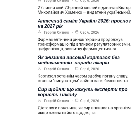
Георгій Ситник
Сер 6, 2026
27 липня свій 70-річний ювілей відзначає Віктор
Миколайович Хоменко — видатний український
Аптечний саміт України 2026: прогно
на 2027 рік
Георгій Ситник
Сер 6, 2026
Фармацевтичний ринок України продовжує
трансформацію під впливом регуляторних змін,
цифровізації, розвитку фармацевтичної…
Як знизити високий кортизол без
медикаментів: поради лікарів
Георгій Ситник
Сер 6, 2026
Кортизол останнім часом здобув погану славу,
ставши “винуватцем” зайвої ваги, безсоння та…
Сир щодня: що кажуть експерти про
користь і шкоду
Георгій Ситник
Сер 6, 2026
Дієтологи пояснили, як сир впливає на організм
якщо вживати його щодня, та…