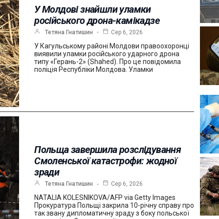
У Молдові знайшли уламки
російського дрона-камікадзе
Тетяна Гнатишин
Сер 6, 2026
У Кагульському районі Молдови правоохоронці
виявили уламки російського ударного дрона
типу «Герань-2» (Shahed). Про це повідомила
поліція Республіки Молдова. Уламки
Польща завершила розслідування
Смоленської катастрофи: жодної
зради
Тетяна Гнатишин
Сер 6, 2026
NATALIA KOLESNIKOVA/AFP via Getty Images
Прокуратура Польщі закрила 10-річну справу про
так звану дипломатичну зраду з боку польської