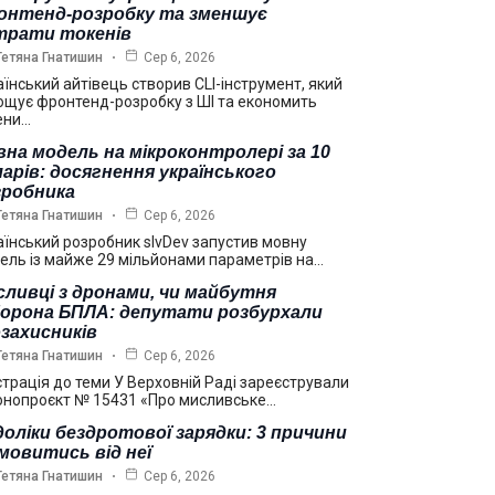
онтенд-розробку та зменшує
трати токенів
Тетяна Гнатишин
Сер 6, 2026
аїнський айтівець створив CLI-інструмент, який
ощує фронтенд-розробку з ШІ та економить
ени…
на модель на мікроконтролері за 10
арів: досягнення українського
зробника
Тетяна Гнатишин
Сер 6, 2026
аїнський розробник slvDev запустив мовну
ель із майже 29 мільйонами параметрів на…
ливці з дронами, чи майбутня
борона БПЛА: депутати розбурхали
захисників
Тетяна Гнатишин
Сер 6, 2026
страція до теми У Верховній Раді зареєстрували
онопроєкт № 15431 «Про мисливське…
оліки бездротової зарядки: 3 причини
мовитись від неї
Тетяна Гнатишин
Сер 6, 2026