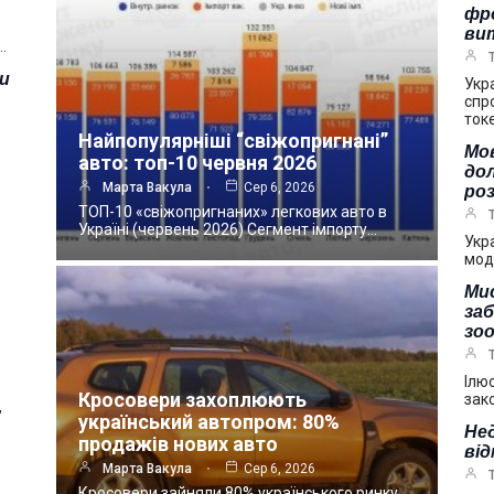
фр
ви
…
зи
Укр
спр
ток
Найпопулярніші “свіжопригнані”
Мов
авто: топ-10 червня 2026
дол
Марта Вакула
Сер 6, 2026
ро
ТОП-10 «свіжопригнаних» легкових авто в
Україні (червень 2026) Сегмент імпорту…
Укр
мод
Мис
за
зоо
Ілю
Кросовери захоплюють
зак
,
український автопром: 80%
Нед
продажів нових авто
від
Марта Вакула
Сер 6, 2026
Кросовери зайняли 80% українського ринку