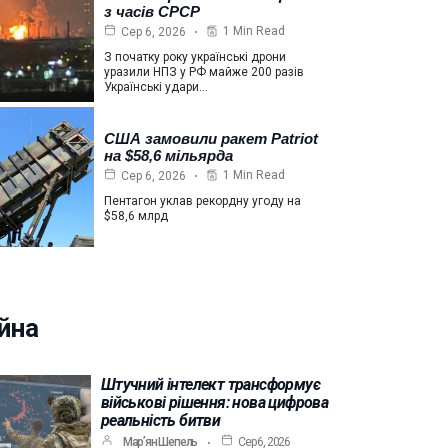
з часів СРСР
1 Min Read
Сер 6, 2026
З початку року українські дрони
уразили НПЗ у РФ майже 200 разів
Українські удари…
США замовили ракет Patriot
на $58,6 мільярда
1 Min Read
Сер 6, 2026
Пентагон уклав рекордну угоду на
$58,6 млрд
йна
Штучний інтелект трансформує
військові рішення: нова цифрова
реальність битви
Мар’ян Шепель
Сер 6, 2026