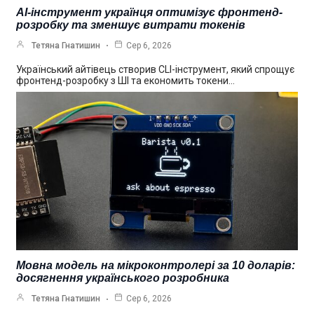
AI-інструмент українця оптимізує фронтенд-
розробку та зменшує витрати токенів
Тетяна Гнатишин
Сер 6, 2026
Український айтівець створив CLI-інструмент, який спрощує
фронтенд-розробку з ШІ та економить токени…
Мовна модель на мікроконтролері за 10 доларів:
досягнення українського розробника
Тетяна Гнатишин
Сер 6, 2026