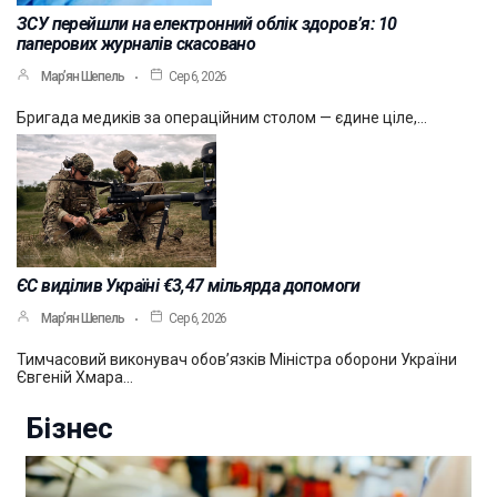
ЗСУ перейшли на електронний облік здоров’я: 10
паперових журналів скасовано
Мар’ян Шепель
Сер 6, 2026
Бригада медиків за операційним столом — єдине ціле,…
ЄС виділив Україні €3,47 мільярда допомоги
Мар’ян Шепель
Сер 6, 2026
Тимчасовий виконувач обов’язків Міністра оборони України
Євгеній Хмара…
Бізнес