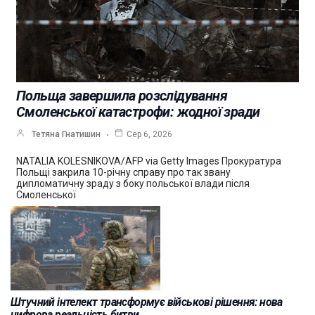
Польща завершила розслідування
Смоленської катастрофи: жодної зради
Тетяна Гнатишин
Сер 6, 2026
NATALIA KOLESNIKOVA/AFP via Getty Images Прокуратура
Польщі закрила 10-річну справу про так звану
дипломатичну зраду з боку польської влади після
Смоленської
Штучний інтелект трансформує військові рішення: нова
цифрова реальність битви