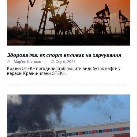
Здорова їжа: як спорт впливає на харчування
Мар’ян Шепель
Сер 6, 2026
Країни ОПЕК+ погодилися збільшити видобуток нафти у
вересні Країни-члени ОПЕК+…