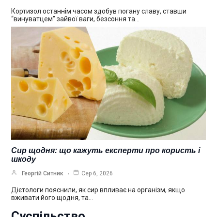
Кортизол останнім часом здобув погану славу, ставши
“винуватцем” зайвої ваги, безсоння та…
Сир щодня: що кажуть експерти про користь і
шкоду
Георгій Ситник
Сер 6, 2026
Дієтологи пояснили, як сир впливає на організм, якщо
вживати його щодня, та…
Суспільство