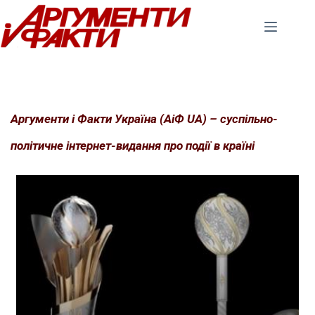
Перейти
до
вмісту
Аргументи і Факти Україна (АіФ UA) – суспільно-
політичне інтернет-видання про події в країні