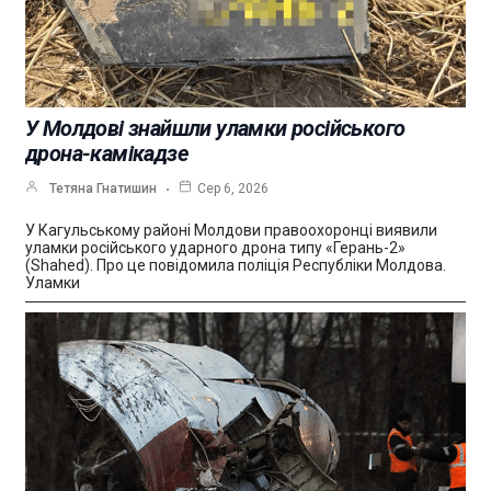
У Молдові знайшли уламки російського
дрона-камікадзе
Тетяна Гнатишин
Сер 6, 2026
У Кагульському районі Молдови правоохоронці виявили
уламки російського ударного дрона типу «Герань-2»
(Shahed). Про це повідомила поліція Республіки Молдова.
Уламки