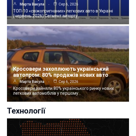
Марта Вакула
Сер 6, 2026
ТОП-10 «свіжопригнаних» легкових авто в Україні
(червень 2026) Сегмент імпорту…
Кросовери захоплюють український
автопром: 80% продажів нових авто
Марта Вакула
Сер 6, 2026
Кросовери зайняли 80% українського ринку нових
легкових автомобілів у першому…
Технології