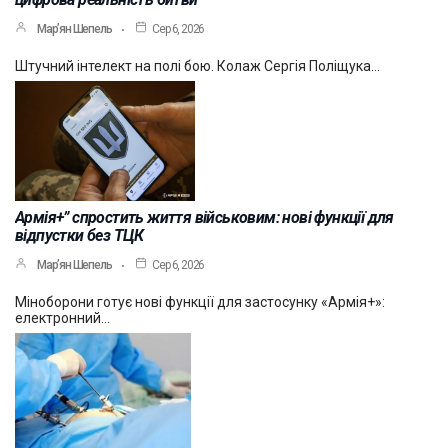
Мар’ян Шепель
Сер 6, 2026
Штучний інтелект на полі бою. Колаж Сергія Поліщука…
Армія+” спростить життя військовим: нові функції для
відпустки без ТЦК
Мар’ян Шепель
Сер 6, 2026
Міноборони готує нові функції для застосунку «Армія+»:
електронний…