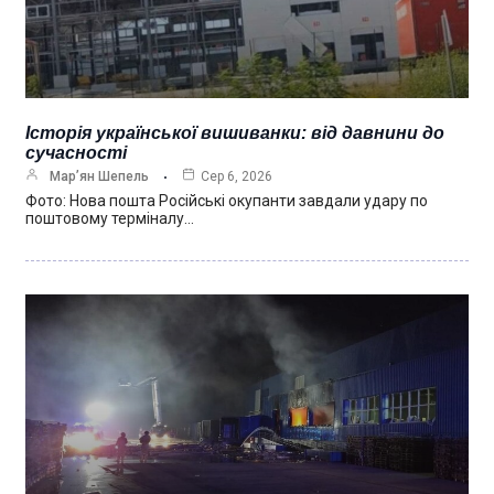
Історія української вишиванки: від давнини до
сучасності
Мар’ян Шепель
Сер 6, 2026
Фото: Нова пошта Російські окупанти завдали удару по
поштовому терміналу…