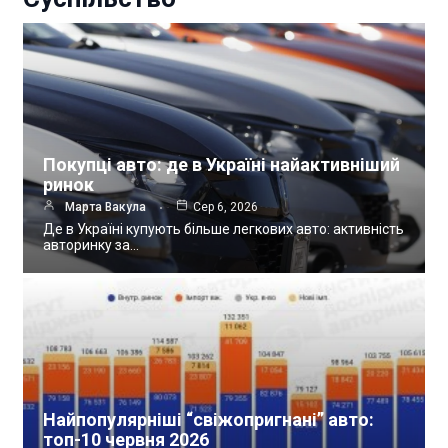
Покупці авто: де в Україні найактивніший
ринок
Марта Вакула
Сер 6, 2026
Де в Україні купують більше легкових авто: активність
авторинку за…
Найпопулярніші “свіжопригнані” авто:
топ-10 червня 2026