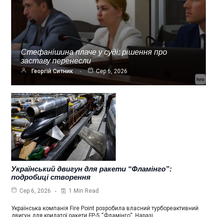
Стефанішина плаче у суді: рішення про
заставу перенесли
Георгій Ситник
Сер 6, 2026
Український двигун для ракети “Фламінго”:
подробиці створення
1 Min Read
Сер 6, 2026
Українська компанія Fire Point розробила власний турбореактивний
двигун для крилатої ракети FP-5 “Фламінго”. Наразі…