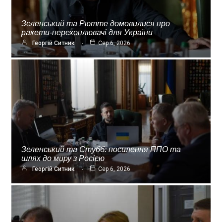
Зеленський та Рютте домовилися про
ракети-перехоплювачі для України
Георгій Ситник
Сер 6, 2026
Зеленський та Стубб: посилення ППО та
шлях до миру з Росією
Георгій Ситник
Сер 6, 2026