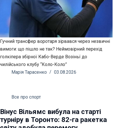
Гучний трансфер воротаря зірвався через незвичні
вимоги: що пішло не так? Неймовірний перехід
голкіпера збірної Кабо-Верде Возіньї до
чилійського клубу “Коло-Коло”
Марія Тарасенко
03.08.2026
Все про спорт
Вінус Вільямс вибула на старті
турніру в Торонто: 82-га ракетка
світу здобула перемогу