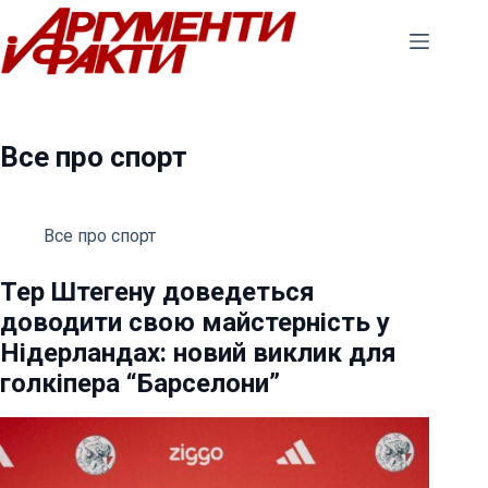
Перейти
до
вмісту
Все про спорт
Все про спорт
Тер Штегену доведеться
доводити свою майстерність у
Нідерландах: новий виклик для
голкіпера “Барселони”