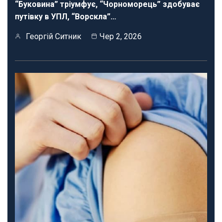
“Буковина” тріумфує, “Чорноморець” здобуває
путівку в УПЛ, “Ворскла”…
Георгій Ситник
Чер 2, 2026