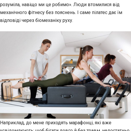
розуміла, навіщо ми це робимо». Люди втомилися від
механічного фітнесу без пояснень. І саме пілатес дає їм
відповіді через біомеханіку руху.
Наприклад, до мене приходять марафонці, які вже
усвідомлюють: щоб бігати довго й без травм, недостатньо