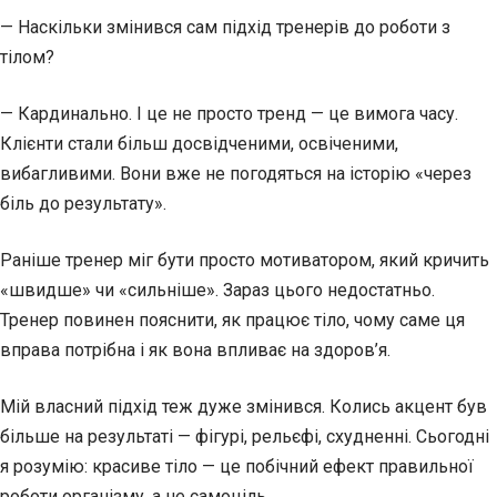
— Наскільки змінився сам підхід тренерів до роботи з
тілом?
— Кардинально. І це не просто тренд — це вимога часу.
Клієнти стали більш досвідченими, освіченими,
вибагливими. Вони вже не погодяться на історію «через
біль до результату».
Раніше тренер міг бути просто мотиватором, який кричить
«швидше» чи «сильніше». Зараз цього недостатньо.
Тренер повинен пояснити, як працює тіло, чому саме ця
вправа потрібна і як вона впливає на здоров’я.
Мій власний підхід теж дуже змінився. Колись акцент був
більше на результаті — фігурі, рельєфі, схудненні. Сьогодні
я розумію: красиве тіло — це побічний ефект правильної
роботи організму, а не самоціль.