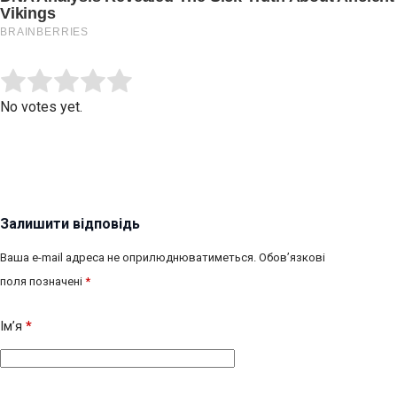
Submit Rating
Rate this item:
No votes yet.
Залишити відповідь
Ваша e-mail адреса не оприлюднюватиметься.
Обов’язкові
поля позначені
*
Ім’я
*