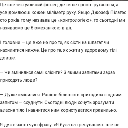
Це інтелектуальний фітнес, де ти не просто рухаєшся, а
усвідомлюєш кожен міліметр руху. Якщо Джозеф Пілатес
сто років тому називав це «контрологією», то сьогодні ми
називаємо це біомеханікою в дії.
І головне — це вже не про те, як сісти на шпагат чи
нахилитися нижче. Це про те, як жити у здоровому тілі
довше.
— Чи змінилися самі клієнти? З якими запитами зараз
приходять люди?
— Дуже змінилися. Раніше більшість приходила з одним
запитом — схуднути. Сьогодні люди хочуть зрозуміти
власне тіло і навчитися ним користуватися правильно.
Я дуже часто чую фразу: «Я була на тренуваннях, але не