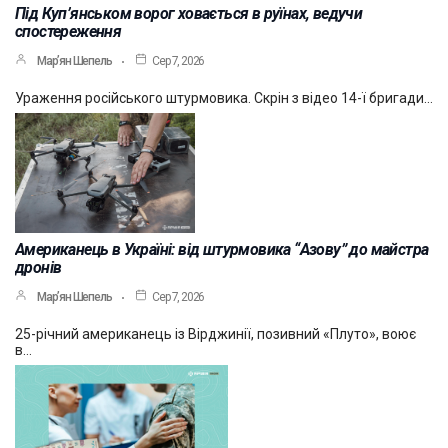
Під Куп’янськом ворог ховається в руїнах, ведучи
спостереження
Мар’ян Шепель
Сер 7, 2026
Ураження російського штурмовика. Скрін з відео 14-ї бригади…
Американець в Україні: від штурмовика “Азову” до майстра
дронів
Мар’ян Шепель
Сер 7, 2026
25-річний американець із Вірджинії, позивний «Плуто», воює
в…