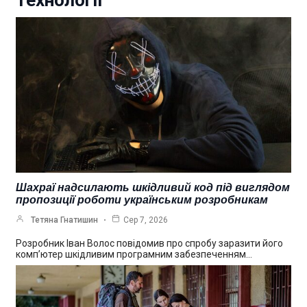
Технології
Шахраї надсилають шкідливий код під виглядом
пропозиції роботи українським розробникам
Тетяна Гнатишин
Сер 7, 2026
Розробник Іван Волос повідомив про спробу заразити його
комп’ютер шкідливим програмним забезпеченням…