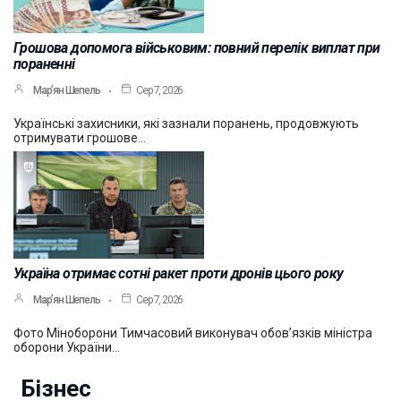
Грошова допомога військовим: повний перелік виплат при
пораненні
Мар’ян Шепель
Сер 7, 2026
Українські захисники, які зазнали поранень, продовжують
отримувати грошове…
Україна отримає сотні ракет проти дронів цього року
Мар’ян Шепель
Сер 7, 2026
Фото Міноборони Тимчасовий виконувач обов’язків міністра
оборони України…
Бізнес