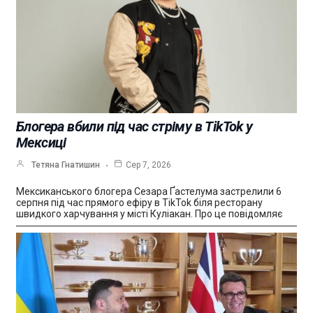
Блогера вбили під час стріму в TikTok у
Мексиці
Тетяна Гнатишин
Сер 7, 2026
Мексиканського блогера Сезара Ґастелума застрелили 6
серпня під час прямого ефіру в TikTok біля ресторану
швидкого харчування у місті Куліакан. Про це повідомляє