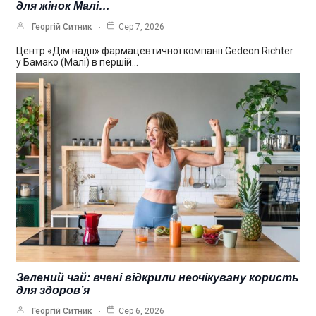
для жінок Малі…
Георгій Ситник
Сер 7, 2026
Центр «Дім надії» фармацевтичної компанії Gedeon Richter
у Бамако (Малі) в першій…
Зелений чай: вчені відкрили неочікувану користь
для здоров’я
Георгій Ситник
Сер 6, 2026