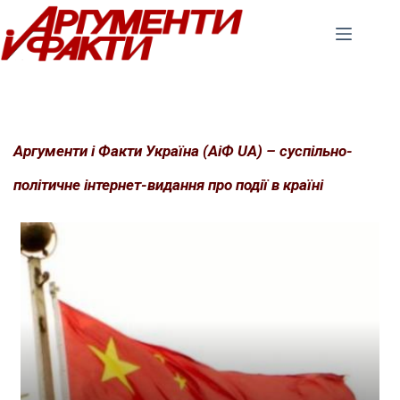
Перейти
до
вмісту
Аргументи і Факти Україна (АіФ UA) – суспільно-
політичне інтернет-видання про події в країні