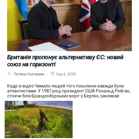
Британія пропонує альтернативу ЄС: новий
союз на горизонті
Тетяна Гнатишин
Сер 6, 2026
Кадр із відео Чимало людей того покоління завжди були
атлантистами. У 1987 році президент США Рональд Рейган,
стоячи біля Бранденбурзьких воріт у Берліні, закликав