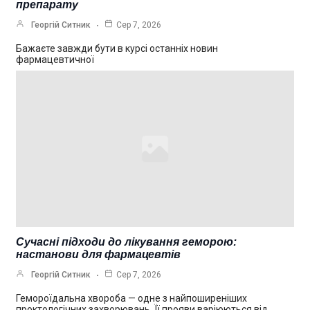
препарату
Георгій Ситник
Сер 7, 2026
Бажаєте завжди бути в курсі останніх новин
фармацевтичної
Сучасні підходи до лікування геморою:
настанови для фармацевтів
Георгій Ситник
Сер 7, 2026
Гемороїдальна хвороба — одне з найпоширеніших
проктологічних захворювань. Її прояви варіюються від…