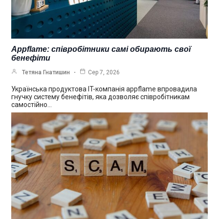
Appflame: співробітники самі обирають свої
бенефіти
Тетяна Гнатишин
Сер 7, 2026
Українська продуктова IT-компанія appflame впровадила
гнучку систему бенефітів, яка дозволяє співробітникам
самостійно…