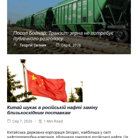
Посол Боднар: Транзит зерна не потребує
публічного розголосу
Георгій Ситник
Сер 6, 2026
Китай шукає в російській нафті заміну
близькосхідним поставкам
1 Min Read
Сер 7, 2026
Китайська державна корпорація Sinopec, найбільша у світі
нафтопереробна компанія, збільшила закупівлі російської нафти. Це…