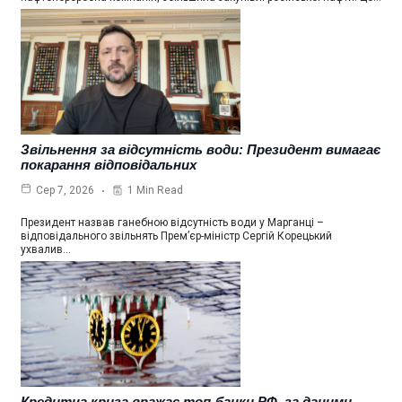
Звільнення за відсутність води: Президент вимагає
покарання відповідальних
1 Min Read
Сер 7, 2026
Президент назвав ганебною відсутність води у Марганці –
відповідального звільнять Прем’єр-міністр Сергій Корецький
ухвалив…
Кредитна криза вражає топ-банки РФ, за даними