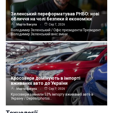
Зеленський переформатував РНБО: нові
обличчя на чолі безпеки й економіки
Марта Вакула
Сер 7, 2026
Володимир Зеленський / Офіс президента Президент
Володимир Зеленський вніс зміни…
Кросовери домінують в імпорті
вживаних авто до України
Марта Вакула
Сер 7, 2026
Кросовери зайняли 53% імпорту вживаних авто в
Україну / Depositphotos…