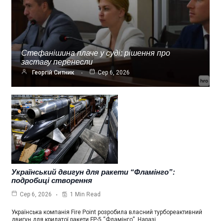
Стефанішина плаче у суді: рішення про
заставу перенесли
Георгій Ситник
Сер 6, 2026
Український двигун для ракети “Фламінго”:
подробиці створення
1 Min Read
Сер 6, 2026
Українська компанія Fire Point розробила власний турбореактивний
двигун для крилатої ракети FP-5 “Фламінго”. Наразі…