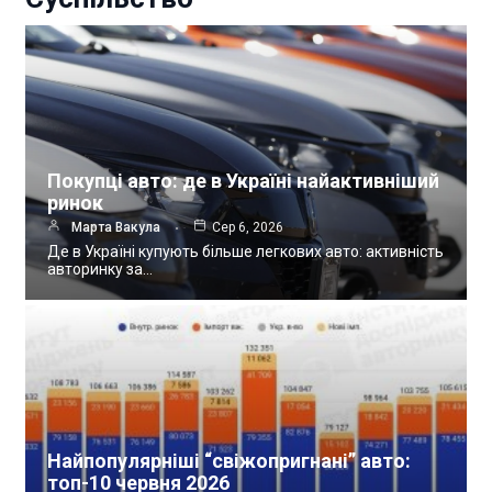
Покупці авто: де в Україні найактивніший
ринок
Марта Вакула
Сер 6, 2026
Де в Україні купують більше легкових авто: активність
авторинку за…
Найпопулярніші “свіжопригнані” авто:
топ-10 червня 2026