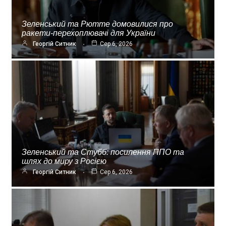
Зеленський та Рютте домовилися про
ракети-перехоплювачі для України
Георгій Ситник
Сер 6, 2026
Зеленський та Стубб: посилення ППО та
шлях до миру з Росією
Георгій Ситник
Сер 6, 2026