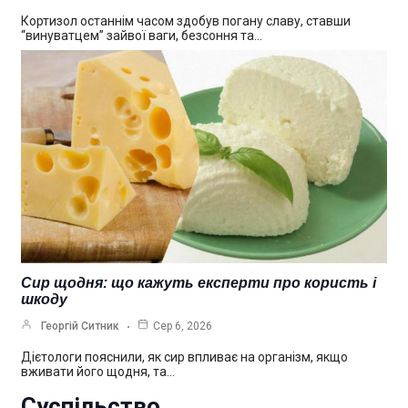
Кортизол останнім часом здобув погану славу, ставши
“винуватцем” зайвої ваги, безсоння та…
Сир щодня: що кажуть експерти про користь і
шкоду
Георгій Ситник
Сер 6, 2026
Дієтологи пояснили, як сир впливає на організм, якщо
вживати його щодня, та…
Суспільство