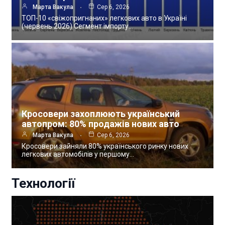
Марта Вакула
Сер 6, 2026
ТОП-10 «свіжопригнаних» легкових авто в Україні
(червень 2026) Сегмент імпорту…
Кросовери захоплюють український
автопром: 80% продажів нових авто
Марта Вакула
Сер 6, 2026
Кросовери зайняли 80% українського ринку нових
легкових автомобілів у першому…
Технології