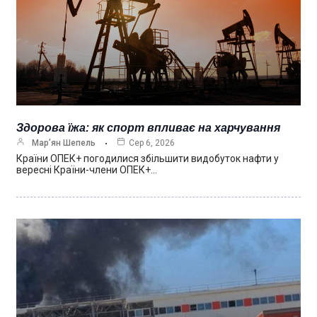
Здорова їжа: як спорт впливає на харчування
Мар’ян Шепель
Сер 6, 2026
Країни ОПЕК+ погодилися збільшити видобуток нафти у
вересні Країни-члени ОПЕК+…