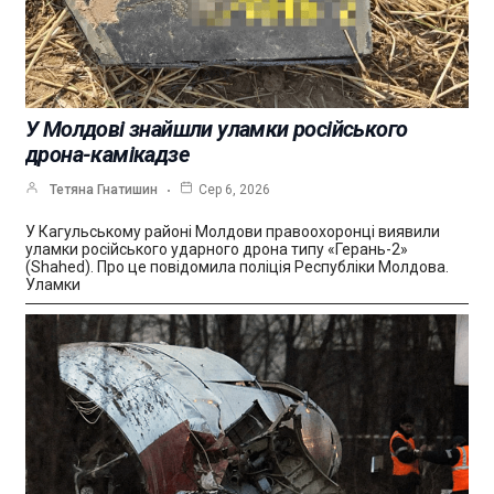
У Молдові знайшли уламки російського
дрона-камікадзе
Тетяна Гнатишин
Сер 6, 2026
У Кагульському районі Молдови правоохоронці виявили
уламки російського ударного дрона типу «Герань-2»
(Shahed). Про це повідомила поліція Республіки Молдова.
Уламки