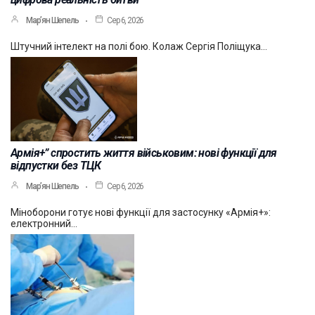
Мар’ян Шепель
Сер 6, 2026
Штучний інтелект на полі бою. Колаж Сергія Поліщука…
Армія+” спростить життя військовим: нові функції для
відпустки без ТЦК
Мар’ян Шепель
Сер 6, 2026
Міноборони готує нові функції для застосунку «Армія+»:
електронний…