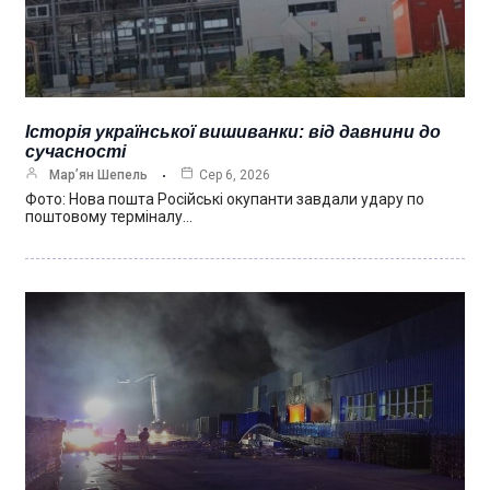
Історія української вишиванки: від давнини до
сучасності
Мар’ян Шепель
Сер 6, 2026
Фото: Нова пошта Російські окупанти завдали удару по
поштовому терміналу…