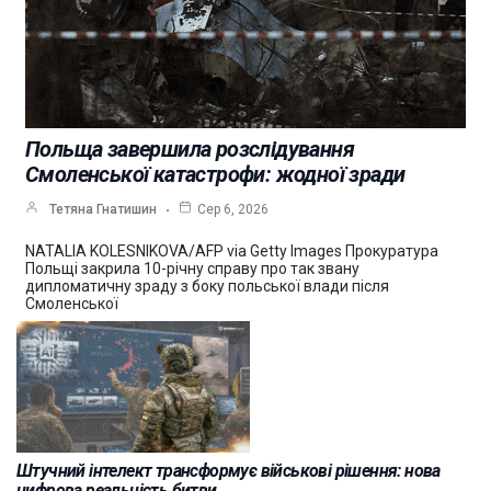
Польща завершила розслідування
Смоленської катастрофи: жодної зради
Тетяна Гнатишин
Сер 6, 2026
NATALIA KOLESNIKOVA/AFP via Getty Images Прокуратура
Польщі закрила 10-річну справу про так звану
дипломатичну зраду з боку польської влади після
Смоленської
Штучний інтелект трансформує військові рішення: нова
цифрова реальність битви