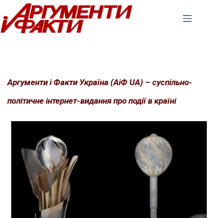
Перейти
до
вмісту
Аргументи і Факти Україна (АіФ UA) – суспільно-
політичне інтернет-видання про події в країні