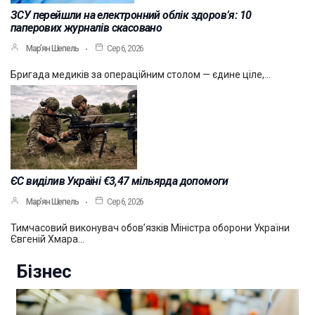
ЗСУ перейшли на електронний облік здоров’я: 10
паперових журналів скасовано
Мар’ян Шепель
Сер 6, 2026
Бригада медиків за операційним столом — єдине ціле,…
ЄС виділив Україні €3,47 мільярда допомоги
Мар’ян Шепель
Сер 6, 2026
Тимчасовий виконувач обов’язків Міністра оборони України
Євгеній Хмара…
Бізнес