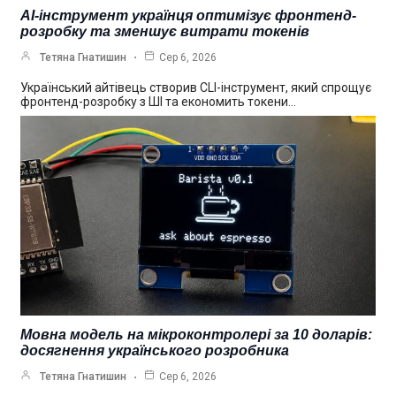
AI-інструмент українця оптимізує фронтенд-
розробку та зменшує витрати токенів
Тетяна Гнатишин
Сер 6, 2026
Український айтівець створив CLI-інструмент, який спрощує
фронтенд-розробку з ШІ та економить токени…
Мовна модель на мікроконтролері за 10 доларів:
досягнення українського розробника
Тетяна Гнатишин
Сер 6, 2026