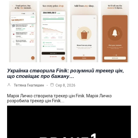
Українка створила Finik: розумний трекер цін,
що сповіщає про бажану…
Тетяна Гнатишин
Сер 8, 2026
Марія Личко створила трекер цін Finik. Марія Личко
розробила трекер цін Finik.…