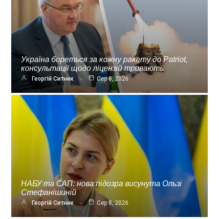
Україна бореться за кожну ракету до Patriot,
консультації щодо ліцензій тривають
Георгій Ситник
Сер 8, 2026
НАБУ та САП: нова підозра висунута Ользі
Стефанішиній
Георгій Ситник
Сер 8, 2026