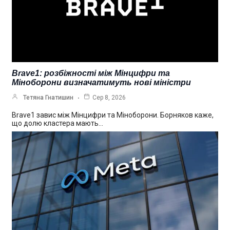
Brave1: розбіжності між Мінцифри та
Міноборони визначатимуть нові міністри
Тетяна Гнатишин
Сер 8, 2026
Brave1 завис між Мінцифри та Міноборони. Борняков каже,
що долю кластера мають…