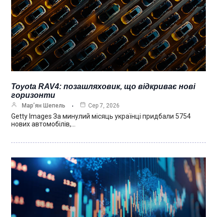
Toyota RAV4: позашляховик, що відкриває нові
горизонти
Мар’ян Шепель
Сер 7, 2026
Getty Images За минулий місяць українці придбали 5754
нових автомобілів,…