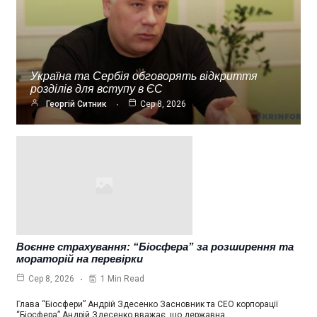
Україна та Сербія обговорять відкриття
розділів для вступу в ЄС
Георгій Ситник
Сер 8, 2026
Воєнне страхування: “Біосфера” за розширення та
мораторій на перевірки
1 Min Read
Сер 8, 2026
Глава “Біосфери” Андрій Здесенко Засновник та СЕО корпорації
“Біосфера” Андрій Здесенко вважає, що державна…