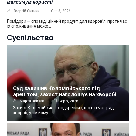
максимум користі
Георгій Ситник
Сер 8, 2026
Помідори — справді цінний продукт для здоров’я, проте час
їх споживання може…
Суспільство
Суд залишив Коломойського під
арештом, захист наголошує на хворобі
Марта Вакула
Сер 8, 2026
Захист Коломойського підкреслив, що він має ряд
хвороб, утім йому…