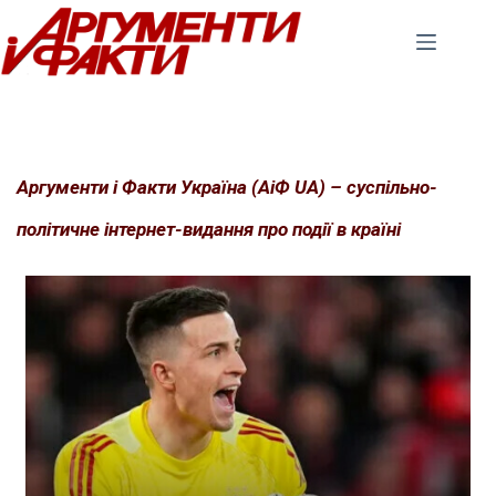
Перейти
до
вмісту
Аргументи і Факти Україна (АіФ UA) – суспільно-
політичне інтернет-видання про події в країні