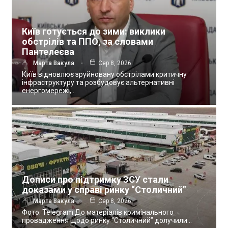
Київ готується до зими: виклики
обстрілів та ППО, за словами
Пантелеєва
Марта Вакула
Сер 8, 2026
Київ відновлює зруйновану обстрілами критичну
інфраструктуру та розбудовує альтернативні
енергомережі,…
Дописи про підтримку ЗСУ стали
доказами у справі ринку “Столичний”
Марта Вакула
Сер 8, 2026
Фото: Telegram До матеріалів кримінального
провадження щодо ринку “Столичний” долучили…