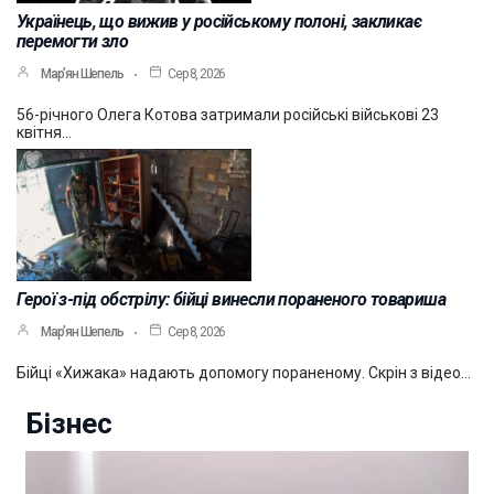
Українець, що вижив у російському полоні, закликає
перемогти зло
Мар’ян Шепель
Сер 8, 2026
56-річного Олега Котова затримали російські військові 23
квітня…
Герої з-під обстрілу: бійці винесли пораненого товариша
Мар’ян Шепель
Сер 8, 2026
Бійці «Хижака» надають допомогу пораненому. Скрін з відео…
Бізнес