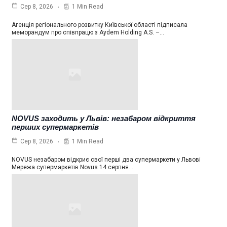
1 Min Read
Сер 8, 2026
Агенція регіонального розвитку Київської області підписала
меморандум про співпрацю з Aydem Holding A.S. –…
NOVUS заходить у Львів: незабаром відкриття
перших супермаркетів
1 Min Read
Сер 8, 2026
NOVUS незабаром відкриє свої перші два супермаркети у Львові
Мережа супермаркетів Novus 14 серпня…