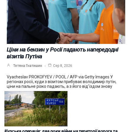
Ціни на бензин у Росії падають напередодні
візитів Путіна
Тетяна Гнатишин
Сер 8, 2026
Vyacheslav PROKOFYEV / POOL / AFP via Getty Images У
регіонах росії, куди з візитом прибуває володимир путін,
ціни на пальне різко падають, а з його від’їздом знову
Курська операція: два роки війни на території ворога та