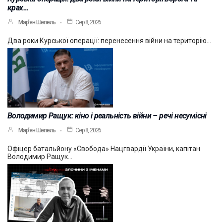
крах…
Мар’ян Шепель
Сер 8, 2026
Два роки Курської операції: перенесення війни на територію…
Володимир Ращук: кіно і реальність війни – речі несумісні
Мар’ян Шепель
Сер 8, 2026
Офіцер батальйону «Свобода» Нацгвардії України, капітан
Володимир Ращук…