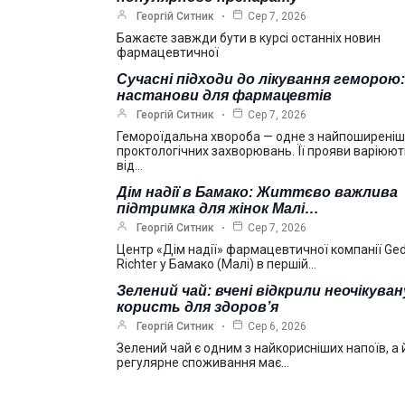
Георгій Ситник
Сер 7, 2026
Бажаєте завжди бути в курсі останніх новин
фармацевтичної
Сучасні підходи до лікування геморою:
настанови для фармацевтів
Георгій Ситник
Сер 7, 2026
Гемороїдальна хвороба — одне з найпоширені
проктологічних захворювань. Її прояви варіюю
від…
Дім надії в Бамако: Життєво важлива
підтримка для жінок Малі…
Георгій Ситник
Сер 7, 2026
Центр «Дім надії» фармацевтичної компанії Ge
Richter у Бамако (Малі) в першій…
Зелений чай: вчені відкрили неочікуван
користь для здоров’я
Георгій Ситник
Сер 6, 2026
Зелений чай є одним з найкорисніших напоїв, а 
регулярне споживання має…