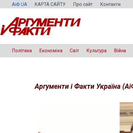
Перейти
АіФ UA
КАРТА САЙТУ
Про сайт
Контакти
до
вмісту
Політика
Економіка
Світ
Культура
Війна
Аргументи і Факти Україна (Аі