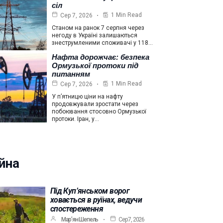
сіл
1 Min Read
Сер 7, 2026
Станом на ранок 7 серпня через
негоду в Україні залишаються
знеструмленими споживачі у 118…
Нафта дорожчає: безпека
Ормузької протоки під
питанням
1 Min Read
Сер 7, 2026
У п’ятницю ціни на нафту
продовжували зростати через
побоювання стосовно Ормузької
протоки. Іран, у…
йна
Під Куп’янськом ворог
ховається в руїнах, ведучи
спостереження
Мар’ян Шепель
Сер 7, 2026