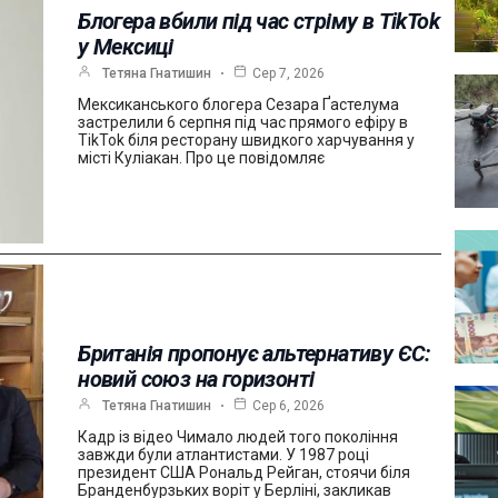
Блогера вбили під час стріму в TikTok
у Мексиці
Тетяна Гнатишин
Сер 7, 2026
Мексиканського блогера Сезара Ґастелума
застрелили 6 серпня під час прямого ефіру в
TikTok біля ресторану швидкого харчування у
місті Куліакан. Про це повідомляє
Британія пропонує альтернативу ЄС:
новий союз на горизонті
Тетяна Гнатишин
Сер 6, 2026
Кадр із відео Чимало людей того покоління
завжди були атлантистами. У 1987 році
президент США Рональд Рейган, стоячи біля
Бранденбурзьких воріт у Берліні, закликав