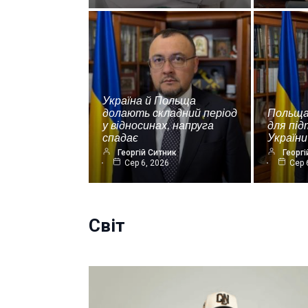
Україна й Польща
долають складний період
Польща
у відносинах, напруга
для пі
спадає
України
Георгій Ситник
Георгі
Сер 6, 2026
Сер 
Світ