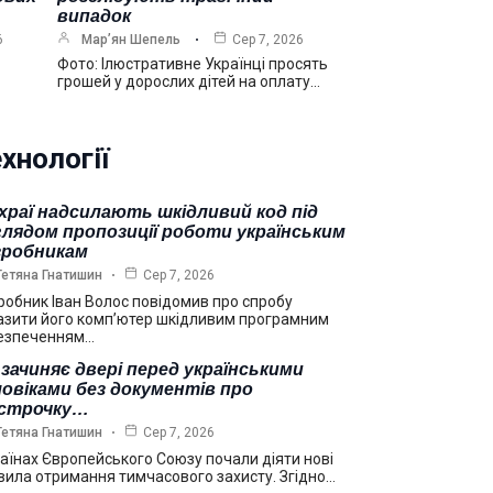
випадок
6
Мар’ян Шепель
Сер 7, 2026
Фото: Ілюстративне Українці просять
грошей у дорослих дітей на оплату…
хнології
храї надсилають шкідливий код під
лядом пропозиції роботи українським
зробникам
Тетяна Гнатишин
Сер 7, 2026
робник Іван Волос повідомив про спробу
азити його комп’ютер шкідливим програмним
езпеченням…
зачиняє двері перед українськими
овіками без документів про
дстрочку…
Тетяна Гнатишин
Сер 7, 2026
раїнах Європейського Союзу почали діяти нові
вила отримання тимчасового захисту. Згідно…