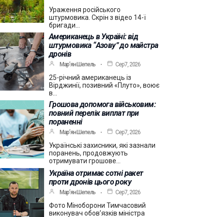
Ураження російського
штурмовика. Скрін з відео 14-ї
бригади…
Американець в Україні: від
штурмовика “Азову” до майстра
дронів
Мар’ян Шепель
Сер 7, 2026
25-річний американець із
Вірджинії, позивний «Плуто», воює
в…
Грошова допомога військовим:
повний перелік виплат при
пораненні
Мар’ян Шепель
Сер 7, 2026
Українські захисники, які зазнали
поранень, продовжують
отримувати грошове…
Україна отримає сотні ракет
проти дронів цього року
Мар’ян Шепель
Сер 7, 2026
Фото Міноборони Тимчасовий
виконувач обов’язків міністра