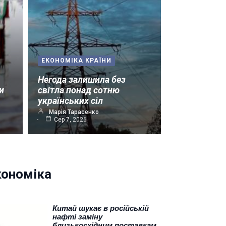
ЕКОНОМІКА КРАЇНИ
Негода залишила без
и
світла понад сотню
українських сіл
Марія Тарасенко
Сер 7, 2026
кономіка
Китай шукає в російській
нафті заміну
близькосхідним поставкам