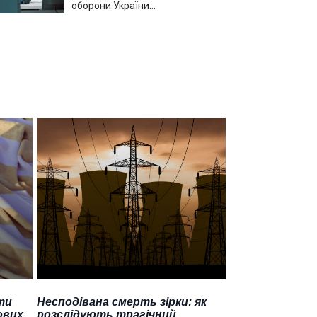
оборони України…
ти
Несподівана смерть зірки: як
ових
розслідують трагічний