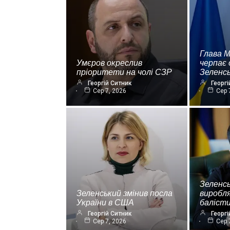
Глава 
Умєров окреслив
черпає 
пріоритети на чолі СЗР
Зеленс
Георгій Ситник
Георгі
Сер 7, 2026
Сер 
Зеленсь
Зеленський змінив посла
виробля
України в США
баліст
Георгій Ситник
Георгі
Сер 7, 2026
Сер 