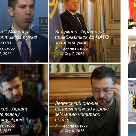
МЗС Молдови
Залужний: Україна не
оптимізм в указі
приєднається до НАТО
ького
за таких умов
й Ситник
Георгій Ситник
7, 2026
Сер 7, 2026
Зеленський оновив
кий: Україна
дипломатичний корпус:
є власну
звільнено чотирьох
ичну зброю
послів
й Ситник
Георгій Ситник
7, 2026
Сер 6, 2026