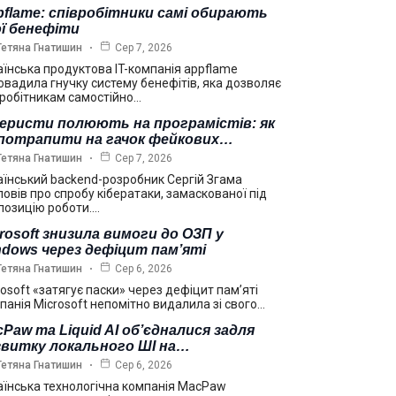
flame: співробітники самі обирають
ї бенефіти
Тетяна Гнатишин
Сер 7, 2026
аїнська продуктова IT-компанія appflame
овадила гнучку систему бенефітів, яка дозволяє
вробітникам самостійно…
еристи полюють на програмістів: як
 потрапити на гачок фейкових…
Тетяна Гнатишин
Сер 7, 2026
аїнський backend-розробник Сергій Згама
повів про спробу кібератаки, замаскованої під
позицію роботи.…
rosoft знизила вимоги до ОЗП у
dows через дефіцит пам’яті
Тетяна Гнатишин
Сер 6, 2026
rosoft «затягує паски» через дефіцит пам’яті
панія Microsoft непомітно видалила зі свого…
Paw та Liquid AI об’єдналися задля
звитку локального ШІ на…
Тетяна Гнатишин
Сер 6, 2026
аїнська технологічна компанія MacPaw