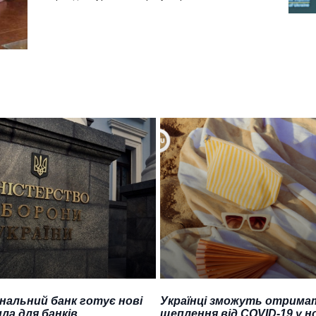
нальний банк готує нові
Українці зможуть отрима
ла для банків
щеплення від COVID-19 у н