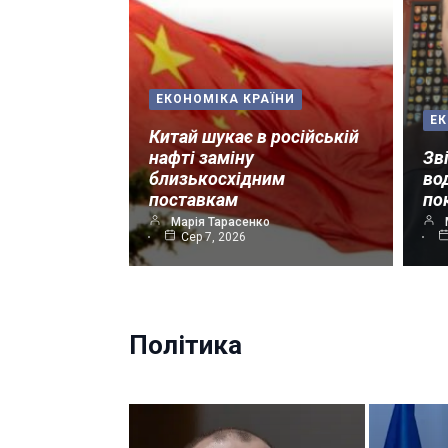
ЕКОНОМІКА КРАЇНИ
ЕК
Китай шукає в російській
нафті заміну
Зв
близькосхідним
во
поставкам
по
Марія Тарасенко
Сер 7, 2026
Політика