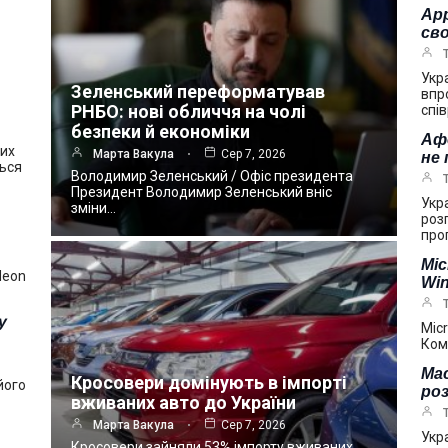
App
сво
Укр
Зеленський переформатував
впр
РНБО: нові обличчя на чолі
спі
безпеки й економіки
Аф
ших
Марта Вакула
Сер 7, 2026
не
ться
Володимир Зеленський / Офіс президента
Президент Володимир Зеленський вніс
Укр
зміни…
роз
про
Mic
deon
Win
у
Mic
Ком
Mac
Кросовери домінують в імпорті
його
ро
вживаних авто до України
Марта Вакула
Сер 7, 2026
Укр
Кросовери зайняли 53% імпорту вживаних