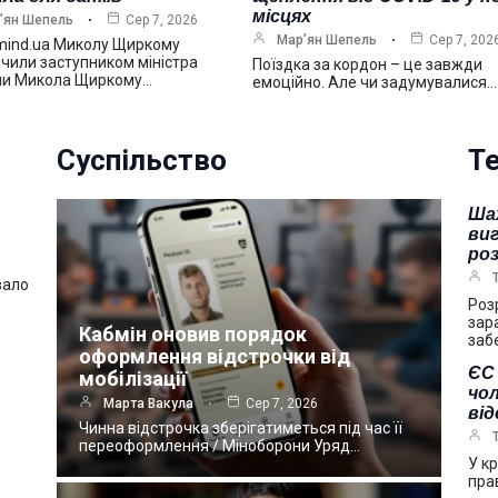
місцях
’ян Шепель
Сер 7, 2026
Мар’ян Шепель
Сер 7, 202
mind.ua Миколу Щиркому
чили заступником міністра
Поїздка за кордон – це завжди
ни Микола Щиркому…
емоційно. Але чи задумувалися…
Суспільство
Те
Ша
виг
ро
вало
Роз
зар
Кабмін оновив порядок
заб
оформлення відстрочки від
ЄС 
мобілізації
чол
Марта Вакула
Сер 7, 2026
ві
Чинна відстрочка зберігатиметься під час її
переоформлення / Міноборони Уряд…
У к
пра