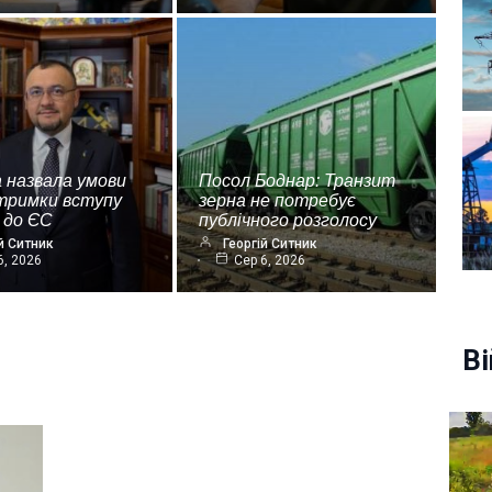
 назвала умови
Посол Боднар: Транзит
дтримки вступу
зерна не потребує
 до ЄС
публічного розголосу
й Ситник
Георгій Ситник
6, 2026
Сер 6, 2026
Ві