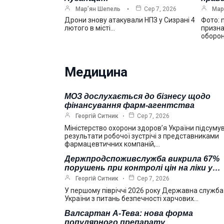
Мар’ян Шепель
Сер 7, 2026
Мар
Дрони знову атакували НПЗ у Сизрані 4
Фото: 
лютого в місті…
призна
оборо
Медицина
МОЗ дослухається до бізнесу щодо
фінансування фарм-агентства
Георгій Ситник
Сер 7, 2026
Міністерство охорони здоров’я України підсуму
результати робочої зустрічі з представниками
фармацевтичних компаній,…
Держпродспоживслужба викрила 67%
порушень при контролі цін на ліки у…
Георгій Ситник
Сер 7, 2026
У першому півріччі 2026 року Державна служба
України з питань безпечності харчових…
Валсартан А-Тева: нова форма
популярного препарату