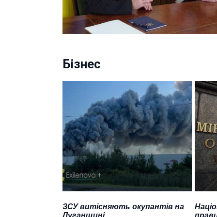
Бізнес
ЗСУ витісняють окупантів на
Націо
Луганщині
прави