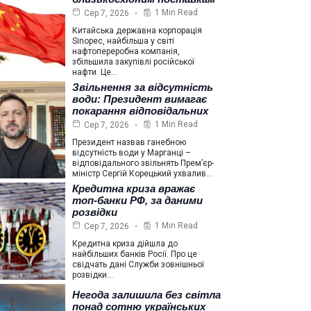
1 Min Read
Сер 7, 2026
Китайська державна корпорація
Sinopec, найбільша у світі
нафтопереробна компанія,
збільшила закупівлі російської
нафти. Це…
Звільнення за відсутність
води: Президент вимагає
покарання відповідальних
1 Min Read
Сер 7, 2026
Президент назвав ганебною
відсутність води у Марганці –
відповідального звільнять Прем’єр-
міністр Сергій Корецький ухвалив…
Кредитна криза вражає
топ-банки РФ, за даними
розвідки
1 Min Read
Сер 7, 2026
Кредитна криза дійшла до
найбільших банків Росії. Про це
свідчать дані Служби зовнішньої
розвідки…
Негода залишила без світла
понад сотню українських