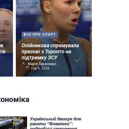
ВСЕ ПРО СПОРТ
ше
Олійникова спрямувала
ків
призові з Торонто на
підтримку ЗСУ
Марія Тарасенко
Сер 6, 2026
кономіка
Український двигун для
ракети “Фламінго”:
подробиці створення