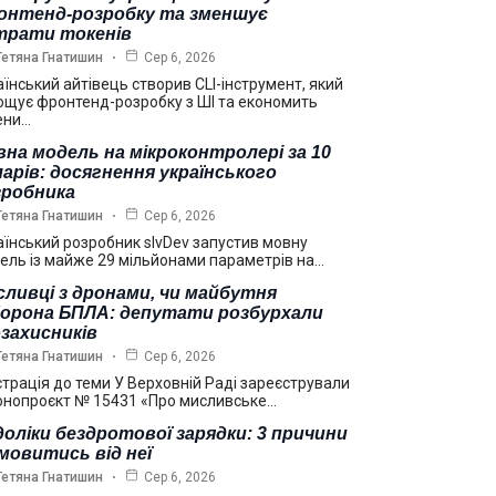
онтенд-розробку та зменшує
трати токенів
Тетяна Гнатишин
Сер 6, 2026
аїнський айтівець створив CLI-інструмент, який
ощує фронтенд-розробку з ШІ та економить
ени…
на модель на мікроконтролері за 10
арів: досягнення українського
зробника
Тетяна Гнатишин
Сер 6, 2026
аїнський розробник slvDev запустив мовну
ель із майже 29 мільйонами параметрів на…
ливці з дронами, чи майбутня
борона БПЛА: депутати розбурхали
захисників
Тетяна Гнатишин
Сер 6, 2026
страція до теми У Верховній Раді зареєстрували
онопроєкт № 15431 «Про мисливське…
оліки бездротової зарядки: 3 причини
мовитись від неї
Тетяна Гнатишин
Сер 6, 2026