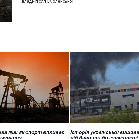
влади після Смоленської
ва їжа: як спорт впливає
Історія української вишива
рчування
від давнини до сучасності