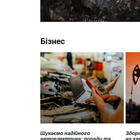
Бізнес
Шукаємо надійного
Здоро
автоелектрика: поради та
на ха