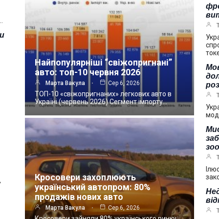
фр
ви
…
зи
Укр
спр
ток
Найпопулярніші “свіжопригнані”
Мов
авто: топ-10 червня 2026
дол
Марта Вакула
Сер 6, 2026
ро
ТОП-10 «свіжопригнаних» легкових авто в
Україні (червень 2026) Сегмент імпорту…
Укр
мод
Мис
за
зоо
Ілю
Кросовери захоплюють
зак
,
український автопром: 80%
Нед
продажів нових авто
від
Марта Вакула
Сер 6, 2026
Кросовери зайняли 80% українського ринку