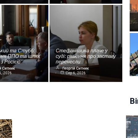
ький та Стубб:
Стефанішина плаче у
ння ППО та шлях
суді: рішення про заставу
 з Росією
перенесли
й Ситник
Георгій Ситник
6, 2026
Сер 6, 2026
Ві