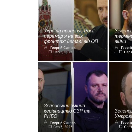
Україна пропонує Росії
Зеленсь
перемир’я на всіх
термін
фронтах: деталі від ОП
війни
Георгій Ситник
Георгі
Сер 6, 2026
Сер 
Зеленський змінив
керівництво СЗР та
Зеленс
РНБО
Умєрова
Георгій Ситник
Георгі
Сер 6, 2026
Сер 