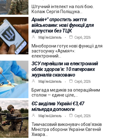
Штучний інтелект на полі бою.
Колаж Сергія Поліщука…
Армія+” спростить життя
військовим: нові функції для
відпустки без ТЦК
Мар’ян Шепель
Сер 6, 2026
Міноборони готує нові функції для
застосунку «Армія+»:
електронний…
ЗСУ перейшли на електронний
облік здоров’я: 10 паперових
журналів скасовано
Мар’ян Шепель
Сер 6, 2026
Бригада медиків за операційним
столом — єдине ціле,…
ЄС виділив Україні €3,47
мільярда допомоги
Мар’ян Шепель
Сер 6, 2026
Тимчасовий виконувач обов’язків
Міністра оборони України Євгеній
Хмара…