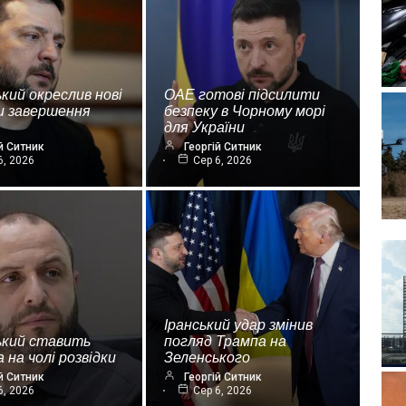
кий окреслив нові
ОАЕ готові підсилити
и завершення
безпеку в Чорному морі
для України
й Ситник
Георгій Ситник
6, 2026
Сер 6, 2026
Іранський удар змінив
ький ставить
погляд Трампа на
 на чолі розвідки
Зеленського
й Ситник
Георгій Ситник
6, 2026
Сер 6, 2026