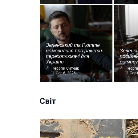
Зеленський та Рютте
домовилися про ракети-
Зеленс
перехоплювачі для
посиле
України
до миру
Георгій Ситник
Георгі
Сер 6, 2026
Сер 
Світ