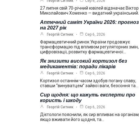
Георгій Ситник
Сер 6, 2026
27 липня свій 70-річний ювілей відзначає Віктор
Миколайович Хоменко — видатний український
Аптечний саміт України 2026: прогно
на 2027 рік
Георгій Ситник
Сер 6, 2026
Фармацевтичний ринок України продовжує
трансформацію під впливом регуляторних змін,
цифровізації, розвитку фармацевтичної…
Як знизити високий кортизол без
медикаментів: поради лікарів
Георгій Ситник
Сер 6, 2026
Кортизол останнім часом здобув погану славу,
ставши “винуватцем” зайвої ваги, безсоння та…
Сир щодня: що кажуть експерти про
користь і шкоду
Георгій Ситник
Сер 6, 2026
Дієтологи пояснили, як сир впливає на організм
якщо вживати його щодня, та…