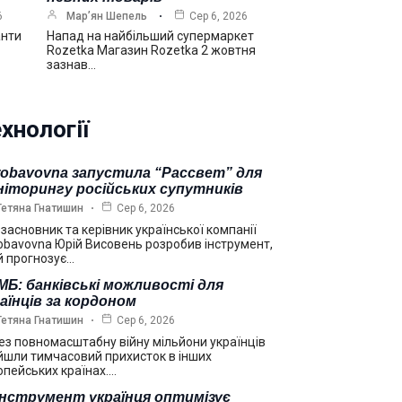
6
Мар’ян Шепель
Сер 6, 2026
анти
Напад на найбільший супермаркет
Rozetka Магазин Rozetka 2 жовтня
зазнав…
хнології
robavovna запустила “Рассвет” для
ніторингу російських супутників
Тетяна Гнатишин
Сер 6, 2026
взасновник та керівник української компанії
obavovna Юрій Висовень розробив інструмент,
й прогнозує…
Б: банківські можливості для
аїнців за кордоном
Тетяна Гнатишин
Сер 6, 2026
ез повномасштабну війну мільйони українців
йшли тимчасовий прихисток в інших
опейських країнах.…
інструмент українця оптимізує