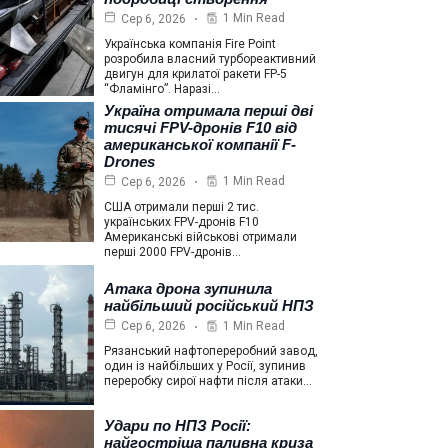
1 Min Read
Сер 6, 2026
Українська компанія Fire Point
розробила власний турбореактивний
двигун для крилатої ракети FP-5
“Фламінго”. Наразі…
Україна отримала перші дві
тисячі FPV-дронів F10 від
американської компанії F-
Drones
1 Min Read
Сер 6, 2026
США отримали перші 2 тис.
українських FPV-дронів F10
Американські військові отримали
перші 2000 FPV-дронів…
Атака дрона зупинила
найбільший російський НПЗ
1 Min Read
Сер 6, 2026
Рязанський нафтопереробний завод,
один із найбільших у Росії, зупинив
переробку сирої нафти після атаки…
Удари по НПЗ Росії:
найгостріша паливна криза