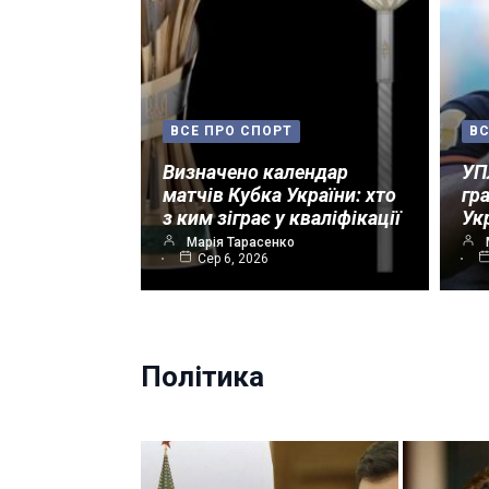
ВСЕ ПРО СПОРТ
ВС
Визначено календар
УП
матчів Кубка України: хто
гр
з ким зіграє у кваліфікації
Ук
Марія Тарасенко
Сер 6, 2026
Політика