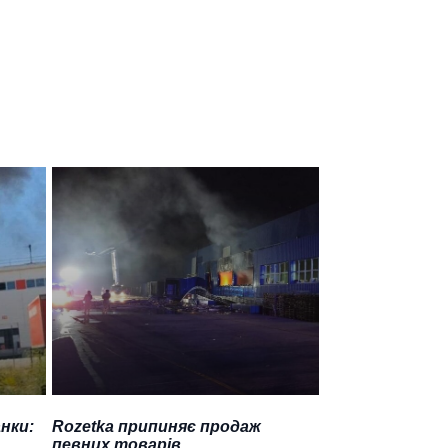
нки:
Rozetka припиняє продаж
певних товарів