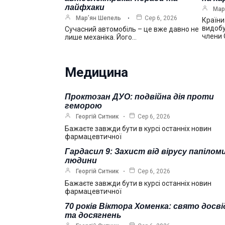
лайфхаки
Мар
Мар’ян Шепель
Сер 6, 2026
Країни
видобу
Сучасний автомобіль – це вже давно не
члени
лише механіка. Його…
Медицина
Проктозан ДУО: подвійна дія проти
геморою
Георгій Ситник
Сер 6, 2026
Бажаєте завжди бути в курсі останніх новин
фармацевтичної
Гардасил 9: Захист від вірусу папілом
людини
Георгій Ситник
Сер 6, 2026
Бажаєте завжди бути в курсі останніх новин
фармацевтичної
70 років Віктора Хоменка: свято досві
та досягнень