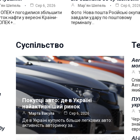
’ян Шепель
Сер 6, 2026
Мар’ян Шепель
Сер 6, 202
 ОПЕК+ погодилися збільшити
Фото: Нова пошта Російські окуп
ток нафти у вересні Країни-
завдали удару по поштовому
 ОПЕК+…
терміналу…
Суспільство
Те
Ae
мо
Спі
Aer
яки
и
ПУМ
Покупці авто: де в Україні
укр
найактивніший ринок
Марта Вакула
Сер 6, 2026
Чер
Де в Україні купують більше легкових авто:
зна
активність авторинку за…
ду
євр
AI-