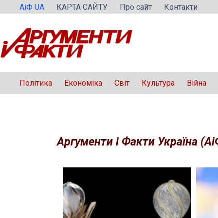
Перейти
АіФ UA
КАРТА САЙТУ
Про сайт
Контакти
до
вмісту
Політика
Економіка
Світ
Культура
Війна
Аргументи і Факти Україна (Аі