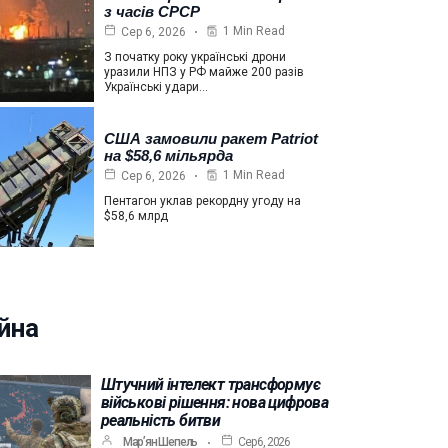
з часів СРСР
1 Min Read
Сер 6, 2026
З початку року українські дрони
уразили НПЗ у РФ майже 200 разів
Українські удари…
США замовили ракет Patriot
на $58,6 мільярда
1 Min Read
Сер 6, 2026
Пентагон уклав рекордну угоду на
$58,6 млрд
йна
Штучний інтелект трансформує
військові рішення: нова цифрова
реальність битви
Мар’ян Шепель
Сер 6, 2026