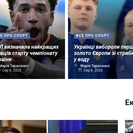
Е ПРО СПОРТ
ВСЕ ПРО СПОРТ
Л визначила найкращих
Українці вибороли пер
авців старту чемпіонату
золото Європи зі стриб
раїни
у воду
Марія Тарасенко
Марія Тарасенко
Сер 6, 2026
Сер 6, 2026
Е