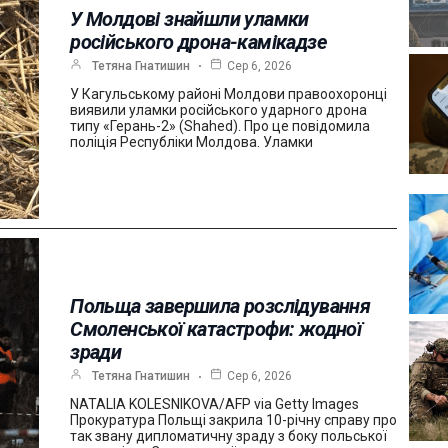
У Молдові знайшли уламки
російського дрона-камікадзе
Тетяна Гнатишин
Сер 6, 2026
У Кагульському районі Молдови правоохоронці
виявили уламки російського ударного дрона
типу «Герань-2» (Shahed). Про це повідомила
поліція Республіки Молдова. Уламки
Польща завершила розслідування
Смоленської катастрофи: жодної
зради
Тетяна Гнатишин
Сер 6, 2026
NATALIA KOLESNIKOVA/AFP via Getty Images
Прокуратура Польщі закрила 10-річну справу про
так звану дипломатичну зраду з боку польської